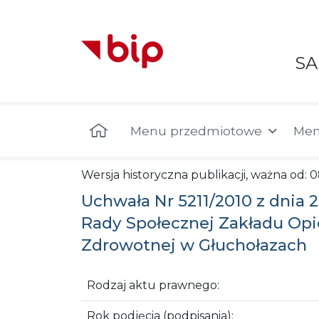
S
Menu główne
Menu przedmiotowe
Men
Wersja historyczna publikacji, ważna od: 
Uchwała Nr 5211/2010 z dnia
Rady Społecznej Zakładu Op
Zdrowotnej w Głuchołazach
Rodzaj aktu prawnego:
Rok podjęcia (podpisania):