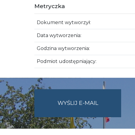
Metryczka
Dokument wytworzył:
Data wytworzenia:
Godzina wytworzenia:
Podmiot udostępniający:
NA
WYŚLIJ E-MAIL
ADRES
UMWO@OPOL