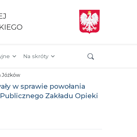
EJ
KIEGO
yjne
Na skróty
ia Jóźków
wały w sprawie powołania
Publicznego Zakładu Opieki