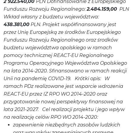
2 922.540,00
PLN
Dofinansowanie z Europejskiego
Funduszu Rozwoju Regionalnego:
2.484.159,00
PLN
Wkład własny z budżetu województwa:
438.381,00
PLN.
Projekt współfinansowany jest
przez Unię Europejską ze środków Europejskiego
Funduszu Rozwoju Regionalnego oraz środków
budżetu województwa opolskiego w ramach
pomocy technicznej REACT-EU Regionalnego
Programu Operacyjnego Województwa Opolskiego
na lata 2014-2020.
Sfinansowano w ramach reakcji
Unii na pandemię COVID-19.
Krótki opis:
W
ramach PDz realizowane jest wsparcie wdrożenia
REACT-EU przez IZ RPO WO 2014-2020 oraz
przygotowanie nowej perspektywy finansowej na
lata 2021-2027.
Cel realizacji projektu i jego wpływ
na realizację celów RPO WO 2014-2020:
zapewnienie niezbędnych zasobów ludzkich
oraz warunków zapewniających sprawne