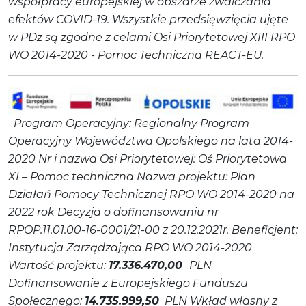
współpracy europejskiej w obszarze zwalczania
efektów COVID-19.
Wszystkie przedsięwzięcia ujęte
w PDz są zgodne z celami Osi Priorytetowej XIII RPO
WO 2014-2020 - Pomoc Techniczna REACT-EU.
Program Operacyjny: Regionalny Program
Operacyjny Województwa Opolskiego na lata 2014-
2020
Nr i nazwa Osi Priorytetowej: Oś Priorytetowa
XI – Pomoc techniczna
Nazwa projektu: Plan
Działań Pomocy Technicznej RPO WO 2014-2020 na
2022 rok
Decyzja o dofinansowaniu nr
RPOP.11.01.00-16-0001/21-00 z 20.12.2021r.
Beneficjent:
Instytucja Zarządzająca RPO WO 2014-2020
Wartość projektu:
17.336.470,00
PLN
Dofinansowanie z Europejskiego Funduszu
Społecznego:
14.735.999,50
PLN
Wkład własny z