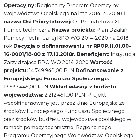
Operacyjny:
Regionalny Program Operacyjny
Województwa Opolskiego na lata 2014-2020
Nr i
nazwa Osi Priorytetowej:
Oś Priorytetowa XI -
Pomoc techniczna
Nazwa projektu:
Plan Działań
Pomocy Technicznej RPO WO 2014-2020 na 2018
rok
Decyzja o dofinansowaniu nr
RPOP.11.01.00-
16-0001/18-00 z 17.12.2018r
.
Beneficjent:
Instytucja
Zarządzająca RPO WO 2014-2020
Wartość
projektu:
14.749.940,00 PLN
Dofinansowanie z
Europejskiego Funduszu Społecznego:
12.537.449,00 PLN
Wkład własny z budżetu
województwa:
2.212.491,00 PLN. Projekt
współfinansowany jest przez Unię Europejską ze
środków Europejskiego Funduszu Społecznego
oraz środków budżetu województwa opolskiego w
ramach pomocy technicznej Regionalnego
Programu Operacyjnego Województwa Opolskiego