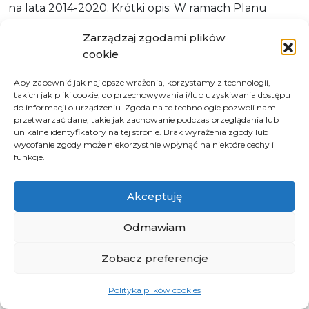
na lata 2014-2020. Krótki opis: W ramach Planu
Działań realizowane są działania mające na celu
Zarządzaj zgodami plików
szeroko rozumiane wsparcie Instytucji Zarządzającej
cookie
(IZ) we wdrażaniu procesu realizacji RPO WO 2014-
2020, zamykania interwencji strukturalnych
Aby zapewnić jak najlepsze wrażenia, korzystamy z technologii,
takich jak pliki cookie, do przechowywania i/lub uzyskiwania dostępu
rozpoczętych w latach 2007-2013 oraz
do informacji o urządzeniu. Zgoda na te technologie pozwoli nam
przygotowania do nowego okresu programowania
przetwarzać dane, takie jak zachowanie podczas przeglądania lub
2021-2027. Cel realizacji projektu i jego wpływ na
unikalne identyfikatory na tej stronie. Brak wyrażenia zgody lub
wycofanie zgody może niekorzystnie wpłynąć na niektóre cechy i
realizację celów RPO WO 2014-2020:
funkcje.
zapewnienie niezbędnych zasobów ludzkich
oraz warunków zapewniających sprawne
Akceptuję
działanie IZ RPO WO 2014-2020, w szczególności
poprzez finansowanie wynagrodzeń
Odmawiam
pracowników IZ, zabezpieczenie powierzchni
Zobacz preferencje
biurowych wraz z kosztami eksploatacji,
doposażenie stanowisk pracy, w tym zakup
Polityka plików cookies
niezbędnego sprzętu i materiałów biurowych,