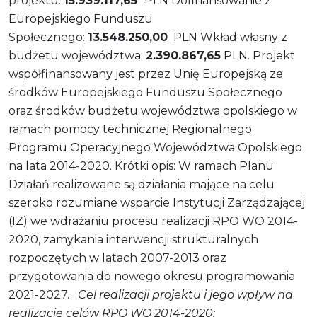
projektu:
15.939.117,65
PLN Dofinansowanie z
Europejskiego Funduszu
Społecznego:
13.548.250,00
PLN Wkład własny z
budżetu województwa:
2.390.867,65
PLN. Projekt
współfinansowany jest przez Unię Europejską ze
środków Europejskiego Funduszu Społecznego
oraz środków budżetu województwa opolskiego w
ramach pomocy technicznej Regionalnego
Programu Operacyjnego Województwa Opolskiego
na lata 2014-2020. Krótki opis: W ramach Planu
Działań realizowane są działania mające na celu
szeroko rozumiane wsparcie Instytucji Zarządzającej
(IZ) we wdrażaniu procesu realizacji RPO WO 2014-
2020, zamykania interwencji strukturalnych
rozpoczętych w latach 2007-2013 oraz
przygotowania do nowego okresu programowania
2021-2027.
Cel realizacji projektu i jego wpływ na
realizację celów RPO WO 2014-2020: