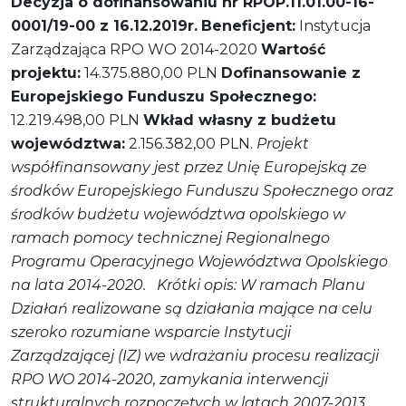
Decyzja o dofinansowaniu nr RPOP.11.01.00-16-
0001/19-00 z 16.12.2019r.
Beneficjent:
Instytucja
Zarządzająca RPO WO 2014-2020
Wartość
projektu:
14.375.880,00 PLN
Dofinansowanie z
Europejskiego Funduszu Społecznego:
12.219.498,00 PLN
Wkład własny z budżetu
województwa:
2.156.382,00 PLN.
Projekt
współfinansowany jest przez Unię Europejską ze
środków Europejskiego Funduszu Społecznego oraz
środków budżetu województwa opolskiego w
ramach pomocy technicznej Regionalnego
Programu Operacyjnego Województwa Opolskiego
na lata 2014-2020.
Krótki opis:
W ramach Planu
Działań realizowane są działania mające na celu
szeroko rozumiane wsparcie Instytucji
Zarządzającej (IZ) we wdrażaniu procesu realizacji
RPO WO 2014-2020, zamykania interwencji
strukturalnych rozpoczętych w latach 2007-2013