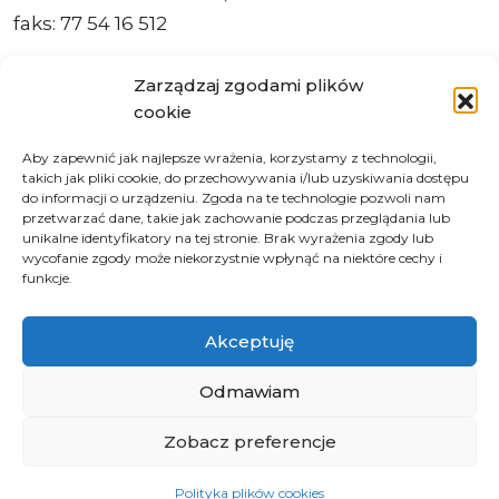
faks: 77 54 16 512
Zarządzaj zgodami plików
cookie
Adres ePUAP Urzędu: /q877fxtk55/SkrytkaESP
Aby zapewnić jak najlepsze wrażenia, korzystamy z technologii,
Adres do e-Doręczeń
takich jak pliki cookie, do przechowywania i/lub uzyskiwania dostępu
Urzędu: AE:PL-66703-73759-IGTUV-14
do informacji o urządzeniu. Zgoda na te technologie pozwoli nam
przetwarzać dane, takie jak zachowanie podczas przeglądania lub
unikalne identyfikatory na tej stronie. Brak wyrażenia zgody lub
wycofanie zgody może niekorzystnie wpłynąć na niektóre cechy i
funkcje.
Polityka prywatności
Klauzula informacyjna RODO
Akceptuję
Deklaracja dostępności
Instrukcja obsługi BIP
Odmawiam
Zobacz preferencje
© 2026 Samorząd Województwa Opolskiego
Polityka plików cookies