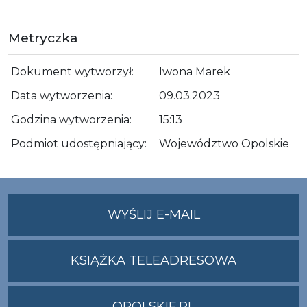
Metryczka
Dokument wytworzył:
Iwona Marek
Data wytworzenia:
09.03.2023
Godzina wytworzenia:
15:13
Podmiot udostępniający:
Województwo Opolskie
NA
WYŚLIJ E-MAIL
ADRES
UMWO@OPOLSKI
KSIĄŻKA TELEADRESOWA
OPOLSKIE.PL