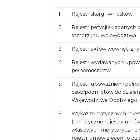
1.
Rejestr skarg i wniosków
2.
Rejestr petycji składanych
samorządu województwa
3.
Rejestr aktów wewnętrzny
4.
Rejestr wydawanych upowa
pełnomocnictw
5.
Rejestr upoważnień i pełn
osób/podmiotów do działan
Województwa Opolskiego 
6.
Wykaz tematycznych reje
(tematyczne rejestry umów
właściwych merytorycznie
rejestr umów zleceń i o dzi