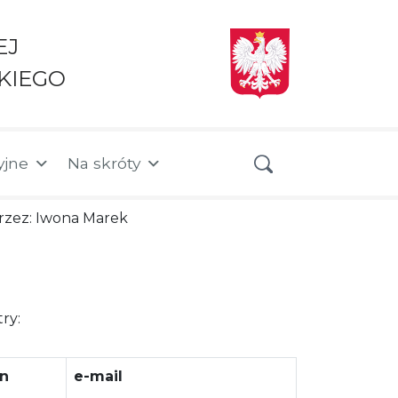
EJ
KIEGO
yjne
Na skróty
 przez: Iwona Marek
ry:
on
e-mail