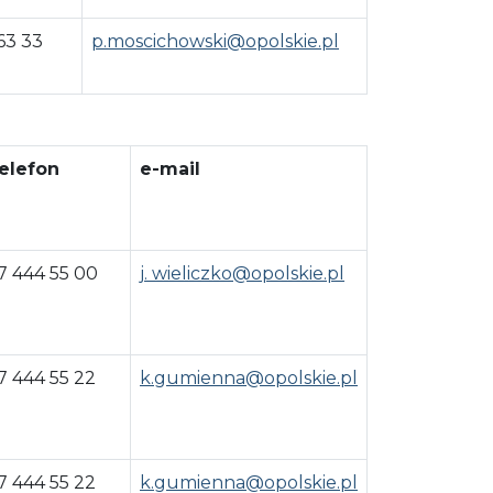
63 33
p.moscichowski@opolskie.pl
elefon
e-mail
7 444 55 00
j. wieliczko@opolskie.pl
7 444 55 22
k.gumienna@opolskie.pl
7 444 55 22
k.gumienna@opolskie.pl