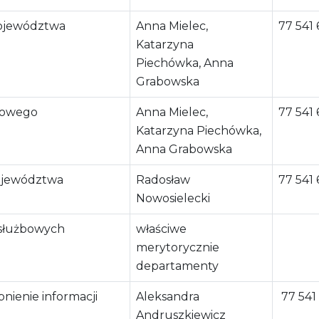
Województwa
Anna Mielec,
77 541 
Katarzyna
Piechówka, Anna
Grabowska
scowego
Anna Mielec,
77 541 
Katarzyna Piechówka,
Anna Grabowska
ojewództwa
Radosław
77 541 
Nowosielecki
 służbowych
właściwe
merytorycznie
departamenty
nienie informacji
Aleksandra
77 541
Andruszkiewicz