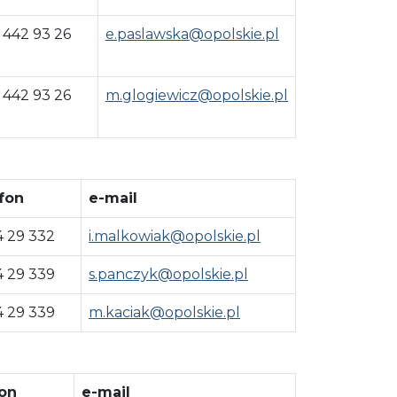
 442 93 26
e.paslawska@opolskie.pl
 442 93 26
m.glogiewicz@opolskie.pl
fon
e-mail
4 29 332
i.malkowiak@opolskie.pl
4 29 339
s.panczyk@opolskie.pl
4 29 339
m.kaciak@opolskie.pl
on
e-mail