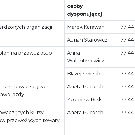
osoby
dysponującej
erdzonych organizacji
Marek Karawan
77 44
Adrian Starowicz
77 44
leń na przewóz osób
Anna
77 44
Walentynowicz
Błażej Śmiech
77 44
 przeprowadzających
Aneta Burosch
77 44
awo jazdy
Zbigniew Bilski
77 44
rowadzących kursy
Aneta Burosch
77 44
ców przewożących towary