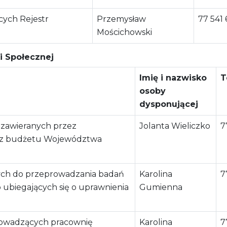
cych Rejestr
Przemysław
77 541 
Mościchowski
i Społecznej
Imię i nazwisko
T
osoby
dysponującej
 zawieranych przez
Jolanta Wieliczko
7
 z budżetu Województwa
ych do przeprowadzania badań
Karolina
7
b ubiegających się o uprawnienia
Gumienna
rowadzących pracownię
Karolina
7