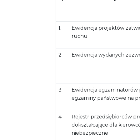
1.
Ewidencja projektów zatwi
ruchu
2.
Ewidencja wydanych zezwo
3.
Ewidencja egzaminatorów
egzaminy państwowe na pr
4.
Rejestr przedsiębiorców p
dokształcające dla kierow
niebezpieczne