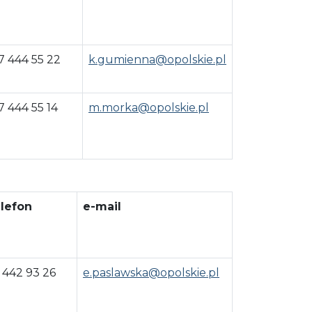
7 444 55 22
k.gumienna@opolskie.pl
7 444 55 14
m.morka@opolskie.pl
lefon
e-mail
 442 93 26
e.paslawska@opolskie.pl