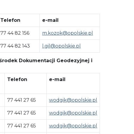
Telefon
e-mail
77 44 82 156
m.kozok@opolskie.pl
77 44 82 143
l.gil@opolskie.pl
 Ośrodek Dokumentacji Geodezyjnej i
Telefon
e-mail
77 441 27 65
wodgik@opolskie.pl
77 441 27 65
wodgik@opolskie.pl
77 441 27 65
wodgik@opolskie.pl