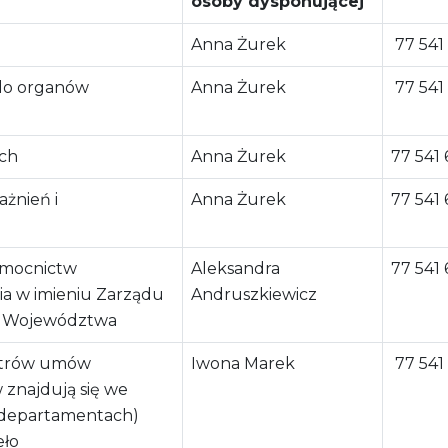
osoby dysponującej
Anna Żurek
77 541
 do organów
Anna Żurek
77 541
ch
Anna Żurek
77 541 
żnień i
Anna Żurek
77 541 
omocnictw
Aleksandra
77 541 
ia w imieniu Zarządu
Andruszkiewicz
i Województwa
strów umów
Iwona Marek
77 541
 znajdują się we
 departamentach)
eło