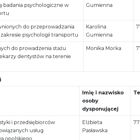
ą badania psychologiczne w
Gumienna
ortu
wnionych do przeprowadzania
Karolina
7
akresie psychologii transportu
Gumienna
nych do prowadzenia stażu
Monika Morka
7
ekarzy dentystów na terenie
i
Imię i nazwisko
Te
osoby
dysponującej
tyki i przedsiębiorców
Elżbieta
77
owiązanych usług
Pasławska
a opolskiego