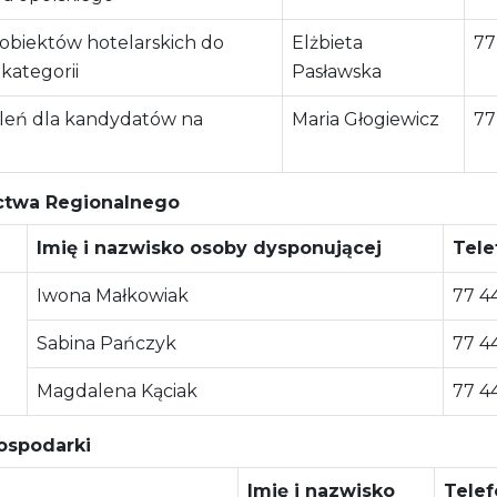
obiektów hotelarskich do
Elżbieta
77
kategorii
Pasławska
oleń dla kandydatów na
Maria Głogiewicz
77
ictwa Regionalnego
Imię i nazwisko osoby dysponującej
Tele
Iwona Małkowiak
77 4
Sabina Pańczyk
77 4
Magdalena Kąciak
77 4
Gospodarki
Imię i nazwisko
Telef