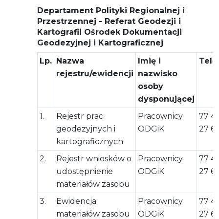
Departament Polityki Regionalnej i
Przestrzennej - Referat Geodezji i
Kartografii Ośrodek Dokumentacji
Geodezyjnej i Kartograficznej
Lp.
Nazwa
Imię i
Tele
rejestru/ewidencji
nazwisko
osoby
dysponującej
1.
Rejestr prac
Pracownicy
77 4
geodezyjnych i
ODGiK
27 6
kartograficznych
2.
Rejestr wniosków o
Pracownicy
77 4
udostępnienie
ODGiK
27 6
materiałów zasobu
3.
Ewidencja
Pracownicy
77 4
materiałów zasobu
ODGiK
27 6