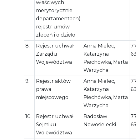
właściwych
merytorycznie
departamentach)
rejestr umów
zleceń i o dzieło
8.
Rejestr uchwał
Anna Mielec,
77 
Zarządu
Katarzyna
63 
Województwa
Piechówka, Marta
Warzycha
9.
Rejestr aktów
Anna Mielec,
77 
prawa
Katarzyna
63 
miejscowego
Piechówka, Marta
Warzycha
10.
Rejestr uchwał
Radosław
77 
Sejmiku
Nowosielecki
65 
Województwa