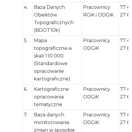
4.
Baza Danych
Pracownicy
77 4
Obiektów
RGiK i ODGiK
27 6
Topograficznych
(BDOT10k)
5.
Mapa
Pracownicy
77 4
topograficzna w
ODGiK
27 6
skali 1:10 000
(Standardowe
opracowanie
kartograficzne)
6.
Kartograficzne
Pracownicy
77 4
opracowania
ODGiK
27 6
tematyczne
7.
Baza danych
Pracownicy
77 4
monitorowania
ODGiK
27 6
zmian w sposobie