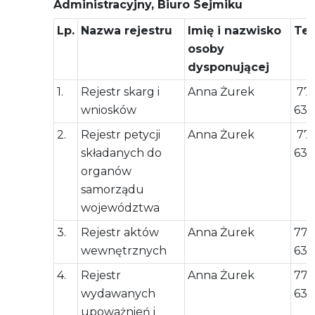
Administracyjny, Biuro Sejmiku
Lp.
Nazwa rejestru
Imię i nazwisko
Tel
osoby
dysponującej
1.
Rejestr skarg i
Anna Żurek
77 
wniosków
63 
2.
Rejestr petycji
Anna Żurek
77 
składanych do
63 
organów
samorządu
województwa
3.
Rejestr aktów
Anna Żurek
77 
wewnętrznych
63 
4.
Rejestr
Anna Żurek
77 
wydawanych
63 
upoważnień i