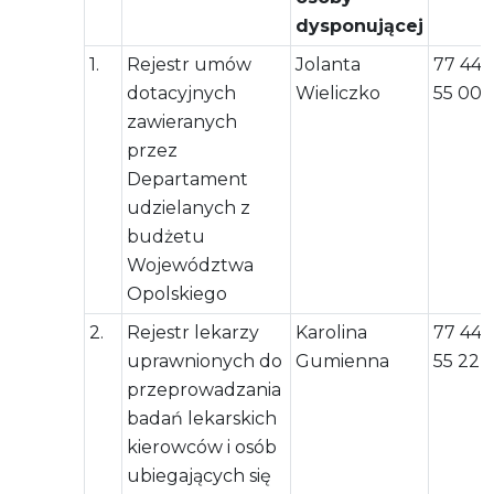
dysponującej
1.
Rejestr umów
Jolanta
77 444
dotacyjnych
Wieliczko
55 00
zawieranych
przez
Departament
udzielanych z
budżetu
Województwa
Opolskiego
2.
Rejestr lekarzy
Karolina
77 444
uprawnionych do
Gumienna
55 22
przeprowadzania
badań lekarskich
kierowców i osób
ubiegających się