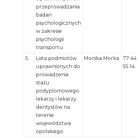
przeprowadzania
badań
psychologicznych
w zakresie
psychologii
transportu
5.
Lista podmiotów
Monika Morka
77 444
uprawnionych do
55 14
prowadzenia
stażu
podyplomowego
lekarzy i lekarzy
dentystów na
terenie
województwa
opolskiego