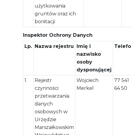
użytkowania
gruntów oraz ich
bonitacji
Inspektor Ochrony Danych
Lp.
Nazwa rejestru
Imię i
Telefon
nazwisko
osoby
dysponującej
1.
Rejestr
Wojciech
77 541
czynności
Merkel
64 50
przetwarzania
danych
osobowych w
Urzędzie
Marszałkowskim