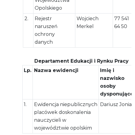
Województwa
Opolskiego
2.
Rejestr
Wojciech
77 541
naruszeń
Merkel
64 50
ochrony
danych
Departament Edukacji i Rynku Pracy
Lp.
Nazwa ewidencji
Imię i
nazwisko
osoby
dysponującej
1.
Ewidencja niepublicznych
Dariusz Joniak
placówek doskonalenia
nauczycieli w
województwie opolskim