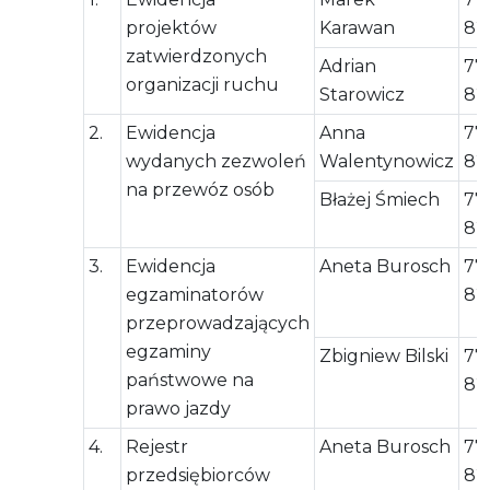
projektów
Karawan
82
zatwierdzonych
Adrian
77
organizacji ruchu
Starowicz
82
2.
Ewidencja
Anna
77
wydanych zezwoleń
Walentynowicz
82
na przewóz osób
Błażej Śmiech
77
82
3.
Ewidencja
Aneta Burosch
77
egzaminatorów
82
przeprowadzających
egzaminy
Zbigniew Bilski
77
państwowe na
82
prawo jazdy
4.
Rejestr
Aneta Burosch
77
przedsiębiorców
82