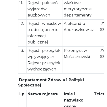
11.
Rejestr poleceń
właściwe
wyjazdów
merytorycznie
służbowych
departamenty
12.
Rejestr wniosków
Aleksandra
77 
o udostępnienie
Andruszkiewicz
63 
informacji
publicznej
13.
Rejestr przesyłek
Przemysław
77 
wpływających
Mościchowski
63 
Rejestr przesyłek
wychodzących
Departament Zdrowia i Polityki
Społecznej
Lp.
Nazwa rejestru
Imię i
Telef
nazwisko
osoby