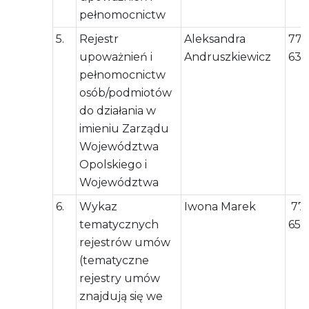
pełnomocnictw
5.
Rejestr
Aleksandra
77 
upoważnień i
Andruszkiewicz
63 
pełnomocnictw
osób/podmiotów
do działania w
imieniu Zarządu
Województwa
Opolskiego i
Województwa
6.
Wykaz
Iwona Marek
77 
tematycznych
65 
rejestrów umów
(tematyczne
rejestry umów
znajdują się we