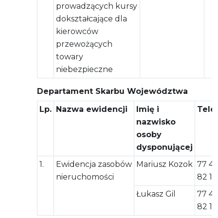
prowadzących kursy
dokształcające dla
kierowców
przewożących
towary
niebezpieczne
Departament Skarbu Województwa
Lp.
Nazwa ewidencji
Imię i
Tele
nazwisko
osoby
dysponującej
1.
Ewidencja zasobów
Mariusz Kozok
77 4
nieruchomości
82 15
Łukasz Gil
77 4
82 14