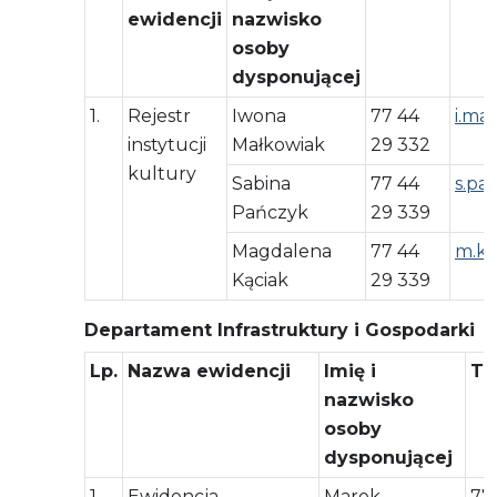
ewidencji
nazwisko
osoby
dysponującej
1.
Rejestr
Iwona
77 44
i.ma
instytucji
Małkowiak
29 332
kultury
Sabina
77 44
s.pa
Pańczyk
29 339
Magdalena
77 44
m.ka
Kąciak
29 339
Departament Infrastruktury i Gospodarki
Lp.
Nazwa ewidencji
Imię i
Te
nazwisko
osoby
dysponującej
1.
Ewidencja
Marek
77