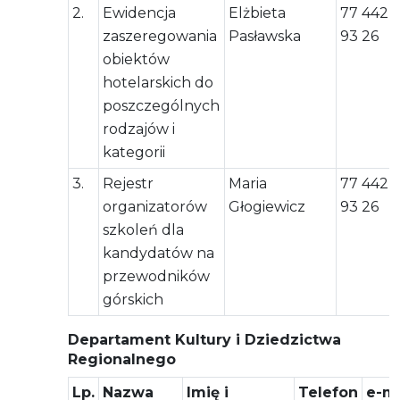
2.
Ewidencja
Elżbieta
77 442
zaszeregowania
Pasławska
93 26
obiektów
hotelarskich do
poszczególnych
rodzajów i
kategorii
3.
Rejestr
Maria
77 442
organizatorów
Głogiewicz
93 26
szkoleń dla
kandydatów na
przewodników
górskich
Departament Kultury i Dziedzictwa
Regionalnego
Lp.
Nazwa
Imię i
Telefon
e-ma