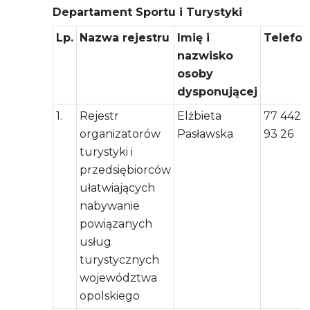
Departament Sportu i Turystyki
Lp.
Nazwa rejestru
Imię i
Telefon
nazwisko
osoby
dysponującej
1.
Rejestr
Elżbieta
77 442
organizatorów
Pasławska
93 26
turystyki i
przedsiębiorców
ułatwiających
nabywanie
powiązanych
usług
turystycznych
województwa
opolskiego