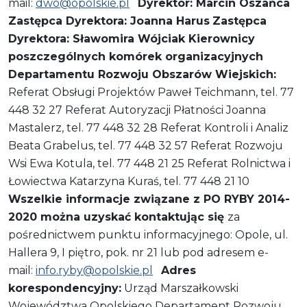
mail:
dwo@opolskie.pl
Dyrektor: Marcin Oszańca
Zastępca Dyrektora: Joanna Harus
Zastępca
Dyrektora: Sławomira Wójciak
Kierownicy
poszczególnych komórek organizacyjnych
Departamentu Rozwoju Obszarów Wiejskich:
Referat Obsługi Projektów Paweł Teichmann, tel. 77
448 32 27 Referat Autoryzacji Płatności Joanna
Mastalerz, tel. 77 448 32 28 Referat Kontroli i Analiz
Beata Grabelus, tel. 77 448 32 57 Referat Rozwoju
Wsi Ewa Kotula, tel. 77 448 21 25 Referat Rolnictwa i
Łowiectwa Katarzyna Kuraś, tel. 77 448 21 10
Wszelkie informacje związane z PO RYBY 2014-
2020 można uzyskać kontaktując się
za
pośrednictwem punktu informacyjnego: Opole, ul.
Hallera 9, I piętro, pok. nr 21 lub pod adresem e-
mail:
info.ryby@opolskie.pl
Adres
korespondencyjny:
Urząd Marszałkowski
Województwa Opolskiego Departament Rozwoju