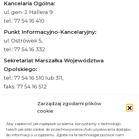
Kancelaria Ogólna:
ul. gen. J. Hallera 9
tel.: 77 54 16 410
Punkt Informacyjno-Kancelaryjny:
ul. Ostrówek 5,
tel.: 77 54 16 332
Sekretariat Marszałka Województwa
Opolskiego:
tel.: 77 54 16 510 lub 311,
faks: 77 54 16 512
Zarządzaj zgodami plików
cookie
Adres ePUAP Urzędu: /q877fxtk55/SkrytkaESP
Aby zapewnić jak najlepsze wrażenia, korzystamy z technologii,
Adres do e-Doręczeń
takich jak pliki cookie, do przechowywania i/lub uzyskiwania dostępu
Urzędu: AE:PL-66703-73759-IGTUV-14
do informacji o urządzeniu. Zgoda na te technologie pozwoli nam