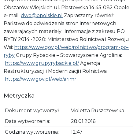
Obszarów Wiejskich ul. Piastowska 14 45-082 Opole
e-mail:
dwo@opolskie.pl
Zapraszamy również
Państwa do odwiedzenia stron internetowych
zawierających materiały i informacje z zakresu PO
RYBY 2014 -2020: Ministerstwo Rolnictwa i Rozwoju
Wsi:
https://www.gov.pl/web/rolnictwo/program-po-
ryby
Grupy Rybackie – Stowarzyszenie Agrolinia:
https://www.grupyrybackie.pl/
Agencja
Restrukturyzacji i Modernizacji i Rolnictwa:
https://www.gov.pl/web/arimr
Metryczka
Dokument wytworzył:
Violetta Ruszczewska
Data wytworzenia:
28.01.2016
Godzina wytworzenia:
12:47