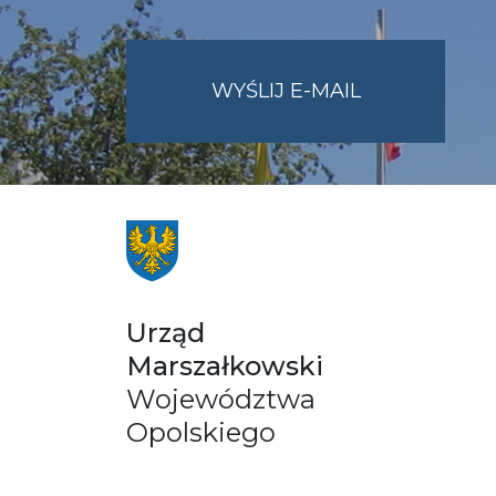
NA
WYŚLIJ E-MAIL
ADRES
UMWO@OPOL
Urząd
Marszałkowski
Województwa
Opolskiego