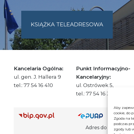
KSIĄŻKA TELEADRESOWA
SKIE.PL
Kancelaria Ogólna:
Punkt Informacyjno-
ul. gen. J. Hallera 9
Kancelaryjny:
tel.: 77 54 16 410
ul. Ostrówek 5,
tel.: 77 54 16 332
Aby zapewni
cookie, do 
Adre
Zgoda na te
podczas prz
Adres do e-Doręczeń Urzędu: AE
zgody lub w