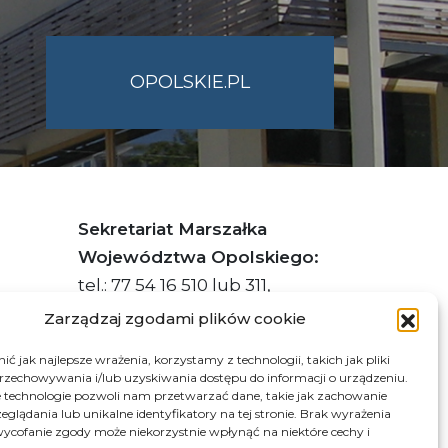
OPOLSKIE.PL
Sekretariat Marszałka
Województwa Opolskiego:
tel.: 77 54 16 510 lub 311,
faks: 77 54 16 512
Zarządzaj zgodami plików cookie
ć jak najlepsze wrażenia, korzystamy z technologii, takich jak pliki
przechowywania i/lub uzyskiwania dostępu do informacji o urządzeniu.
s ePUAP Urzędu: /q877fxtk55/SkrytkaESP
 technologie pozwoli nam przetwarzać dane, takie jak zachowanie
eglądania lub unikalne identyfikatory na tej stronie. Brak wyrażenia
:PL-66703-73759-IGTUV-14
ycofanie zgody może niekorzystnie wpłynąć na niektóre cechy i