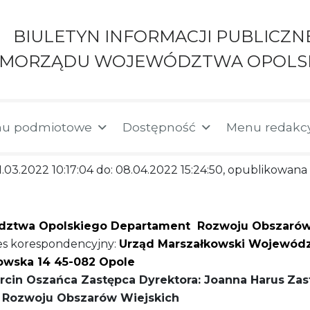
BIULETYN INFORMACJI PUBLICZN
AMORZĄDU WOJEWÓDZTWA OPOLS
u podmiotowe
Dostępność
Menu redakc
1.03.2022 10:17:04 do: 08.04.2022 15:24:50, opublikowana 
ztwa Opolskiego Departament Rozwoju Obszarów Wi
s korespondencyjny:
Urząd Marszałkowski Wojewód
towska 14 45-082 Opole
arcin Oszańca
Zastępca Dyrektora: Joanna Harus
Zas
 Rozwoju Obszarów Wiejskich