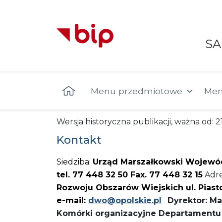
S
Menu główne
Menu przedmiotowe
Men
Wersja historyczna publikacji, ważna od: 2
Kontakt
Siedziba:
Urząd Marszałkowski Wojewód
tel. 77 448 32 50 Fax. 77 448 32 15
Adre
Rozwoju Obszarów Wiejskich ul. Pias
e-mail:
dwo@opolskie.pl
Dyrektor: M
Komórki organizacyjne Departamentu