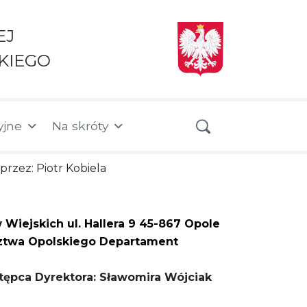
EJ
KIEGO
yjne
Na skróty
przez: Piotr Kobiela
ejskich ul. Hallera 9 45-867 Opole
ztwa Opolskiego Departament
tępca Dyrektora: Sławomira Wójciak