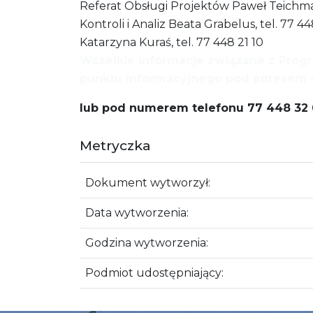
Referat Obsługi Projektów Paweł Teichmann
Kontroli i Analiz Beata Grabelus, tel. 77 
Katarzyna Kuraś, tel. 77 448 21 10
Wszelkie informacje związane z Pro
punktu informacyjnego pod adresem 
lub pod numerem telefonu 77 448 32 
Metryczka
Dokument wytworzył:
Data wytworzenia:
Godzina wytworzenia:
Podmiot udostępniający: