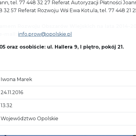
, tel. 77 448 32 27 Referat Autoryzacji Płatności Joann
448 32 57 Referat Rozwoju Wsi Ewa Kotula, tel. 77 448 21 
gramem Rozwoju Obszarów Wiejskich na lata 2014-
e-mail:
info.prow@opolskie.pl
05
oraz osobiście: ul. Hallera 9, I piętro, pokój 21.
Iwona Marek
24.11.2016
13:32
Województwo Opolskie