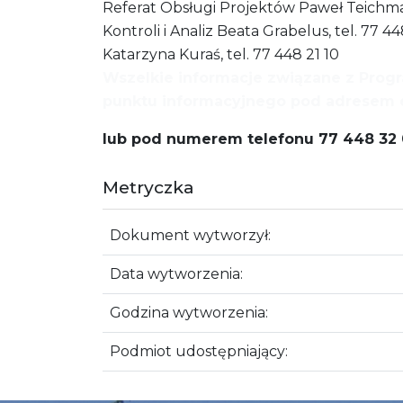
Referat Obsługi Projektów Paweł Teichmann
Kontroli i Analiz Beata Grabelus, tel. 77 
Katarzyna Kuraś, tel. 77 448 21 10
Wszelkie informacje związane z Pro
punktu informacyjnego pod adresem 
lub pod numerem telefonu 77 448 32 
Metryczka
Dokument wytworzył:
Data wytworzenia:
Godzina wytworzenia:
Podmiot udostępniający: