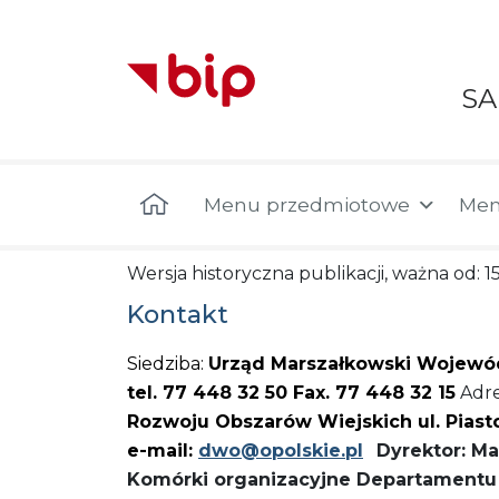
S
Menu główne
Menu przedmiotowe
Men
Wersja historyczna publikacji, ważna od: 15
Kontakt
Siedziba:
Urząd Marszałkowski Wojewód
tel. 77 448 32 50 Fax. 77 448 32 15
Adre
Rozwoju Obszarów Wiejskich ul. Pias
e-mail:
dwo@opolskie.pl
Dyrektor: M
Komórki organizacyjne Departamentu