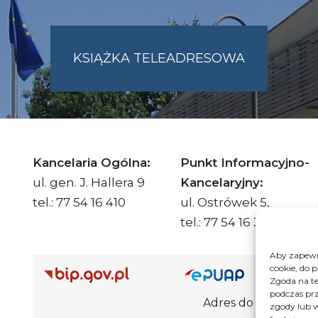
KSIĄŻKA TELEADRESOWA
SKIE.PL
Kancelaria Ogólna:
Punkt Informacyjno-
ul. gen. J. Hallera 9
Kancelaryjny:
tel.: 77 54 16 410
ul. Ostrówek 5,
tel.: 77 54 16 332
Aby zapewni
cookie, do 
Adre
Zgoda na te
podczas prz
Adres do e-Doręczeń Urzędu: AE
zgody lub w