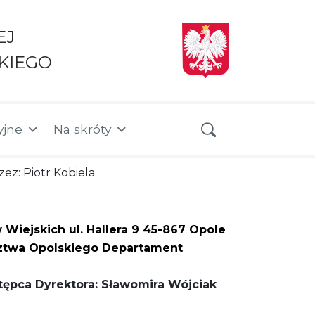
EJ
KIEGO
yjne
Na skróty
zez: Piotr Kobiela
ejskich ul. Hallera 9 45-867 Opole
ztwa Opolskiego Departament
tępca Dyrektora: Sławomira Wójciak