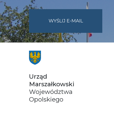
NA
WYŚLIJ E-MAIL
ADRES
UMWO@OPOL
Urząd
Marszałkowski
Województwa
Opolskiego