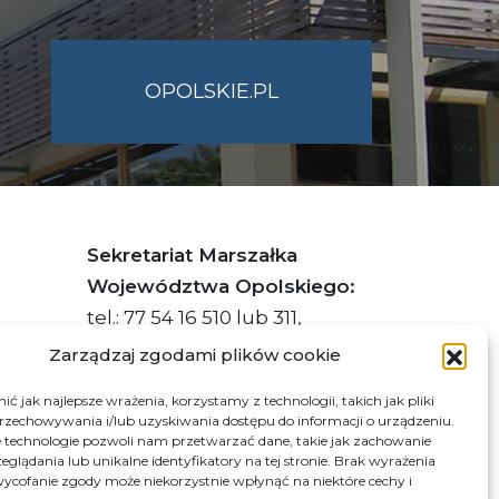
OPOLSKIE.PL
Sekretariat Marszałka
Województwa Opolskiego:
tel.: 77 54 16 510 lub 311,
faks: 77 54 16 512
Zarządzaj zgodami plików cookie
ć jak najlepsze wrażenia, korzystamy z technologii, takich jak pliki
przechowywania i/lub uzyskiwania dostępu do informacji o urządzeniu.
s ePUAP Urzędu: /q877fxtk55/SkrytkaESP
 technologie pozwoli nam przetwarzać dane, takie jak zachowanie
eglądania lub unikalne identyfikatory na tej stronie. Brak wyrażenia
:PL-66703-73759-IGTUV-14
ycofanie zgody może niekorzystnie wpłynąć na niektóre cechy i