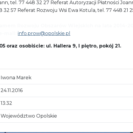
, tel. 77 448 32 27 Referat Autoryzacji Płatności Joann
448 32 57 Referat Rozwoju Wsi Ewa Kotula, tel. 77 448 21 
gramem Rozwoju Obszarów Wiejskich na lata 2014-
e-mail:
info.prow@opolskie.pl
05
oraz osobiście: ul. Hallera 9, I piętro, pokój 21.
Iwona Marek
24.11.2016
13:32
Województwo Opolskie