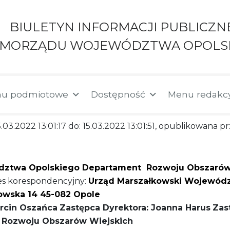
BIULETYN INFORMACJI PUBLICZN
AMORZĄDU WOJEWÓDZTWA OPOLS
u podmiotowe
Dostępność
Menu redakc
.03.2022 13:01:17 do: 15.03.2022 13:01:51, opublikowana pr
ztwa Opolskiego Departament Rozwoju Obszarów Wi
s korespondencyjny:
Urząd Marszałkowski Wojewód
towska 14 45-082 Opole
arcin Oszańca
Zastępca Dyrektora: Joanna Harus
Zas
 Rozwoju Obszarów Wiejskich