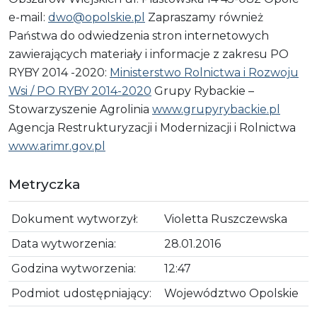
e-mail:
dwo@opolskie.pl
Zapraszamy również
Państwa do odwiedzenia stron internetowych
zawierających materiały i informacje z zakresu PO
RYBY 2014 -2020:
Ministerstwo Rolnictwa i Rozwoju
Wsi / PO RYBY 2014-2020
Grupy Rybackie –
Stowarzyszenie Agrolinia
www.grupyrybackie.pl
Agencja Restrukturyzacji i Modernizacji i Rolnictwa
www.arimr.gov.pl
Metryczka
Dokument wytworzył:
Violetta Ruszczewska
Data wytworzenia:
28.01.2016
Godzina wytworzenia:
12:47
Podmiot udostępniający:
Województwo Opolskie