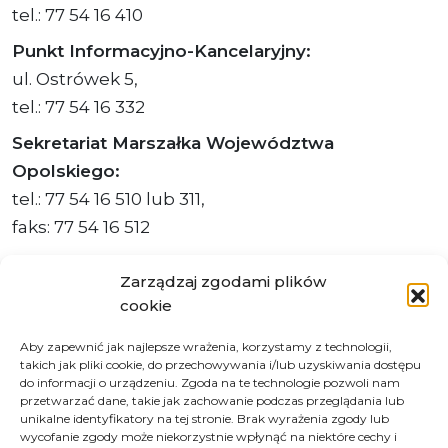
tel.: 77 54 16 410
Punkt Informacyjno-Kancelaryjny:
ul. Ostrówek 5,
tel.: 77 54 16 332
Sekretariat Marszałka Województwa
Opolskiego:
tel.: 77 54 16 510 lub 311,
faks: 77 54 16 512
Zarządzaj zgodami plików
cookie
Adres ePUAP Urzędu: /q877fxtk55/SkrytkaESP
Aby zapewnić jak najlepsze wrażenia, korzystamy z technologii,
Adres do e-Doręczeń
takich jak pliki cookie, do przechowywania i/lub uzyskiwania dostępu
Urzędu: AE:PL-66703-73759-IGTUV-14
do informacji o urządzeniu. Zgoda na te technologie pozwoli nam
przetwarzać dane, takie jak zachowanie podczas przeglądania lub
unikalne identyfikatory na tej stronie. Brak wyrażenia zgody lub
wycofanie zgody może niekorzystnie wpłynąć na niektóre cechy i