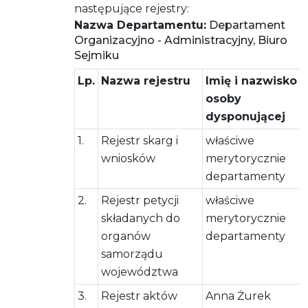
następujące rejestry:
Nazwa Departamentu:
Departament
Organizacyjno - Administracyjny, Biuro
Sejmiku
Lp.
Nazwa rejestru
Imię i nazwisko
osoby
dysponującej
1.
Rejestr skarg i
właściwe
wniosków
merytorycznie
departamenty
2.
Rejestr petycji
właściwe
składanych do
merytorycznie
organów
departamenty
samorządu
województwa
3.
Rejestr aktów
Anna Żurek