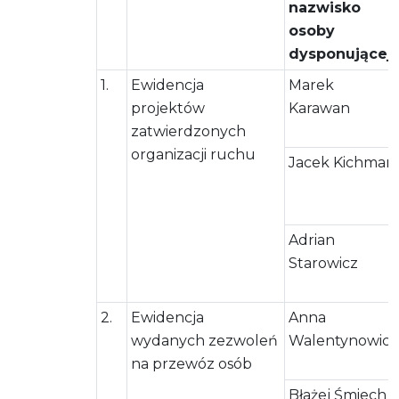
nazwisko
osoby
dysponującej
1.
Ewidencja
Marek
projektów
Karawan
zatwierdzonych
organizacji ruchu
Jacek Kichman
Adrian
Starowicz
2.
Ewidencja
Anna
wydanych zezwoleń
Walentynowicz
na przewóz osób
Błażej Śmiech