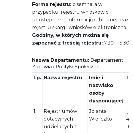
Forma rejestru:
pisemna, a w
przypadku rejestru wniosków o
udostępnienie informacji publicznej oraz
rejestru skarg i wniosków elektroniczna.
Godziny, w których można się
zapoznać z treścią rejestru:
7.30 - 15.30
Nazwa Departamentu:
Departament
Zdrowia i Polityki Społecznej
Lp.
Nazwa rejestru
Imię i
Te
nazwisko
osoby
dysponującej
1.
Rejestr umów
Jolanta
(+
dotacyjnych
Wieliczko
44
udzielanych z
161