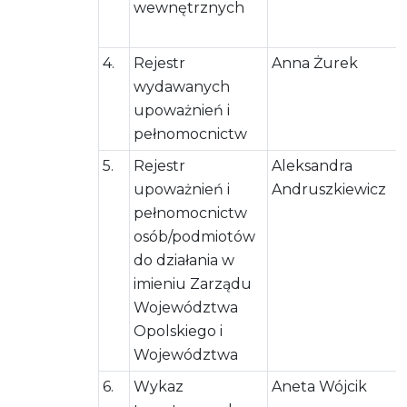
wewnętrznych
4.
Rejestr
Anna Żurek
wydawanych
upoważnień i
pełnomocnictw
5.
Rejestr
Aleksandra
upoważnień i
Andruszkiewicz
pełnomocnictw
osób/podmiotów
do działania w
imieniu Zarządu
Województwa
Opolskiego i
Województwa
6.
Wykaz
Aneta Wójcik