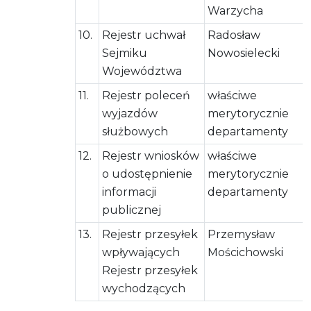
Warzycha
10.
Rejestr uchwał
Radosław
Sejmiku
Nowosielecki
Województwa
11.
Rejestr poleceń
właściwe
wyjazdów
merytorycznie
służbowych
departamenty
12.
Rejestr wniosków
właściwe
o udostępnienie
merytorycznie
informacji
departamenty
publicznej
13.
Rejestr przesyłek
Przemysław
wpływających
Mościchowski
Rejestr przesyłek
wychodzących