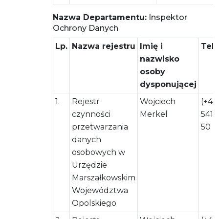
Nazwa Departamentu:
Inspektor
Ochrony Danych
Lp.
Nazwa rejestru
Imię i
Tel
nazwisko
osoby
dysponującej
1.
Rejestr
Wojciech
(+48
czynności
Merkel
541 
przetwarzania
50
danych
osobowych w
Urzędzie
Marszałkowskim
Województwa
Opolskiego