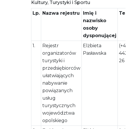
Kultury, Turystyki i Sportu
Lp.
Nazwa rejestru
Imię i
Tel
nazwisko
osoby
dysponującej
1.
Rejestr
Elżbieta
(+48
organizatorów
Pasławska
442
turystyki i
26
przedsiębiorców
ułatwiających
nabywanie
powiązanych
usług
turystycznych
województwa
opolskiego