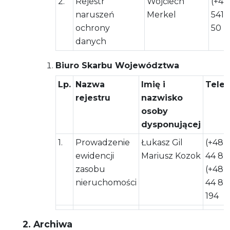
2.
Rejestr
Wojciech
(+48
naruszeń
Merkel
541 
ochrony
50
danych
Biuro Skarbu Województwa
Lp.
Nazwa
Imię i
Telef
rejestru
nazwisko
osoby
dysponującej
1.
Prowadzenie
Łukasz Gil
(+48)
ewidencji
Mariusz Kozok
44 82
zasobu
(+48)
nieruchomości
44 82
194
2. Archiwa