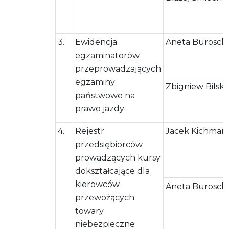
3.
Ewidencja
Aneta Burosch
egzaminatorów
przeprowadzających
egzaminy
Zbigniew Bilski
państwowe na
prawo jazdy
4.
Rejestr
Jacek Kichman
przedsiębiorców
prowadzących kursy
dokształcające dla
kierowców
Aneta Burosch
przewożących
towary
niebezpieczne