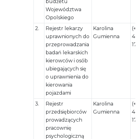
budżetu
Województwa
Opolskiego
2.
Rejestr lekarzy
Karolina
(+
uprawnionych do
Gumienna
44
przeprowadzania
17
badań lekarskich
kierowców i osób
ubiegających się
o uprawnienia do
kierowania
pojazdami
3.
Rejestr
Karolina
(+
przedsiębiorców
Gumienna
44
prowadzących
17
pracownię
psychologiczną