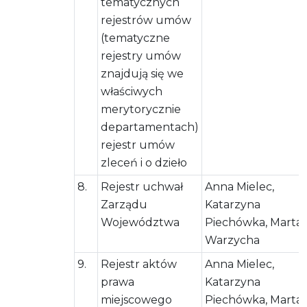
tematycznych
rejestrów umów
(tematyczne
rejestry umów
znajdują się we
właściwych
merytorycznie
departamentach)
rejestr umów
zleceń i o dzieło
8.
Rejestr uchwał
Anna Mielec,
Zarządu
Katarzyna
Województwa
Piechówka, Marta
Warzycha
9.
Rejestr aktów
Anna Mielec,
prawa
Katarzyna
miejscowego
Piechówka, Marta