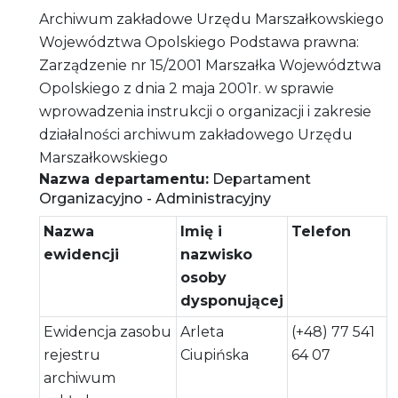
Archiwum zakładowe Urzędu Marszałkowskiego
Województwa Opolskiego Podstawa prawna:
Zarządzenie nr 15/2001 Marszałka Województwa
Opolskiego z dnia 2 maja 2001r. w sprawie
wprowadzenia instrukcji o organizacji i zakresie
działalności archiwum zakładowego Urzędu
Marszałkowskiego
Nazwa departamentu:
Departament
Organizacyjno - Administracyjny
Nazwa
Imię i
Telefon
ewidencji
nazwisko
osoby
dysponującej
Ewidencja zasobu
Arleta
(+48) 77 541
rejestru
Ciupińska
64 07
archiwum