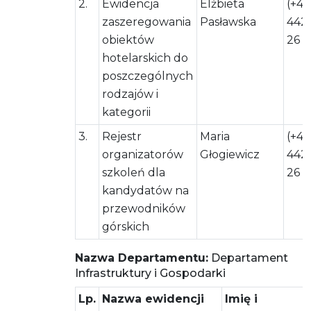
2.
Ewidencja
Elżbieta
(+48
zaszeregowania
Pasławska
442
obiektów
26
hotelarskich do
poszczególnych
rodzajów i
kategorii
3.
Rejestr
Maria
(+48
organizatorów
Głogiewicz
442
szkoleń dla
26
kandydatów na
przewodników
górskich
Nazwa Departamentu:
Departament
Infrastruktury i Gospodarki
Lp.
Nazwa ewidencji
Imię i