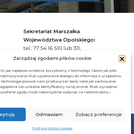
Sekretariat Marszałka
Województwa Opolskiego:
tel.: 77 54 16 510 lub 311,
faks: 77 54 16 512
Zarządzaj zgodami plików cookie
ć jak najlepsze wrażenia, korzystamy z technologii, takich jak pliki
przechowywania i/lub uzyskiwania dostępu do informacji o urządzeniu.
s ePUAP Urzędu: /q877fxtk55/SkrytkaESP
 technologie pozwoli nam przetwarzać dane, takie jak zachowanie
eglądania lub unikalne identyfikatory na tej stronie. Brak wyrażenia
:PL-66703-73759-IGTUV-14
ycofanie zgody może niekorzystnie wpłynąć na niektóre cechy i
eptuję
Odmawiam
Zobacz preferencje
© 2026 Samorząd Województwa Opolskiego
Polityka plików cookies