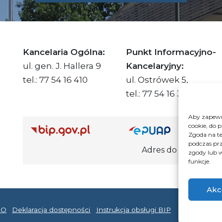
SKIE.PL
Kancelaria Ogólna:
Punkt Informacyjno-
ul. gen. J. Hallera 9
Kancelaryjny:
tel.: 77 54 16 410
ul. Ostrówek 5,
tel.: 77 54 16 332
Aby zapewni
cookie, do 
Adre
Zgoda na te
podczas prz
Adres do e-Doręczeń Urzędu: AE
zgody lub w
funkcje.
Akc
DO
Deklaracja dostępności
Instrukcja obsługi BIP