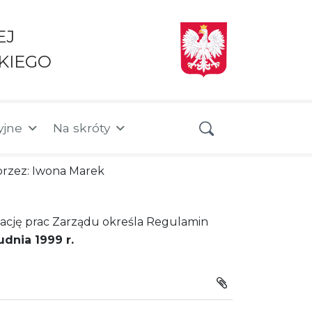
EJ
KIEGO
yjne
Na skróty
 przez: Iwona Marek
ację prac Zarządu określa Regulamin
dnia 1999 r.