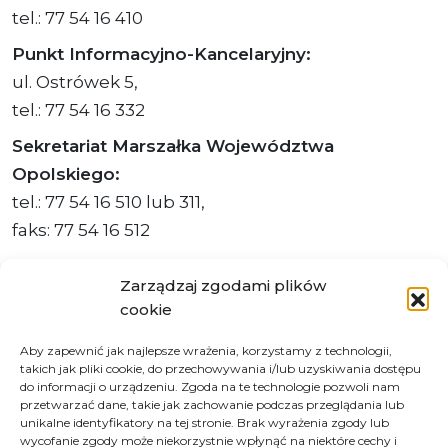
tel.: 77 54 16 410
Punkt Informacyjno-Kancelaryjny:
ul. Ostrówek 5,
tel.: 77 54 16 332
Sekretariat Marszałka Województwa
Opolskiego:
tel.: 77 54 16 510 lub 311,
faks: 77 54 16 512
Zarządzaj zgodami plików
cookie
Adres ePUAP Urzędu: /q877fxtk55/SkrytkaESP
Aby zapewnić jak najlepsze wrażenia, korzystamy z technologii,
Adres do e-Doręczeń
takich jak pliki cookie, do przechowywania i/lub uzyskiwania dostępu
Urzędu: AE:PL-66703-73759-IGTUV-14
do informacji o urządzeniu. Zgoda na te technologie pozwoli nam
przetwarzać dane, takie jak zachowanie podczas przeglądania lub
unikalne identyfikatory na tej stronie. Brak wyrażenia zgody lub
wycofanie zgody może niekorzystnie wpłynąć na niektóre cechy i