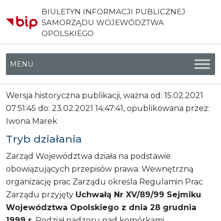
BIULETYN INFORMACJI PUBLICZNEJ
SAMORZĄDU WOJEWÓDZTWA
OPOLSKIEGO
Menu główne
Wersja historyczna publikacji, ważna od: 15.02.2021
07:51:45 do: 23.02.2021 14:47:41, opublikowana przez:
Iwona Marek
Tryb działania
Zarząd Województwa działa na podstawie
obowiązujących przepisów prawa. Wewnętrzną
organizację prac Zarządu określa Regulamin Prac
Zarządu przyjęty
Uchwałą Nr XV/89/99 Sejmiku
Województwa Opolskiego z dnia 28 grudnia
1999 r.
Podział nadzoru nad komórkami