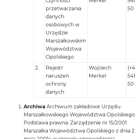
czynności
Merkel
541 
przetwarzania
50
danych
osobowych w
Urzędzie
Marszałkowskim
Województwa
Opolskiego
2.
Rejestr
Wojciech
(+48
naruszeń
Merkel
541 
ochrony
50
danych
Archiwa
Archiwum zakładowe Urzędu
Marszałkowskiego Województwa Opolskiego
Podstawa prawna: Zarządzenie nr 15/2001
Marszałka Województwa Opolskiego z dnia 2
maja 2001r. w sprawie wprowadzenia