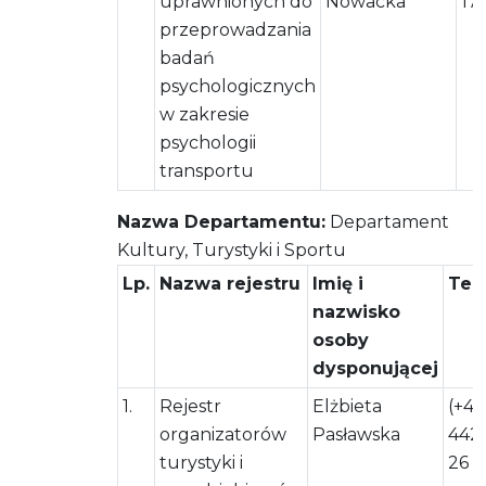
uprawnionych do
Nowacka
17
przeprowadzania
badań
psychologicznych
w zakresie
psychologii
transportu
Nazwa Departamentu:
Departament
Kultury, Turystyki i Sportu
Lp.
Nazwa rejestru
Imię i
Tel
nazwisko
osoby
dysponującej
1.
Rejestr
Elżbieta
(+48
organizatorów
Pasławska
442
turystyki i
26