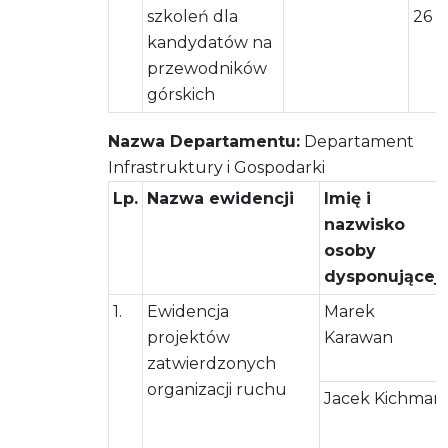
szkoleń dla
26
kandydatów na
przewodników
górskich
Nazwa Departamentu:
Departament
Infrastruktury i Gospodarki
Lp.
Nazwa ewidencji
Imię i
nazwisko
osoby
dysponującej
1.
Ewidencja
Marek
projektów
Karawan
zatwierdzonych
organizacji ruchu
Jacek Kichman