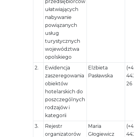
przedsiębiorców
ułatwiających
nabywanie
powiązanych
usług
turystycznych
województwa
opolskiego
2.
Ewidencja
Elżbieta
(+48
zaszeregowania
Pasławska
442
obiektów
26
hotelarskich do
poszczególnych
rodzajów i
kategorii
3.
Rejestr
Maria
(+48
organizatorów
Głogiewicz
442