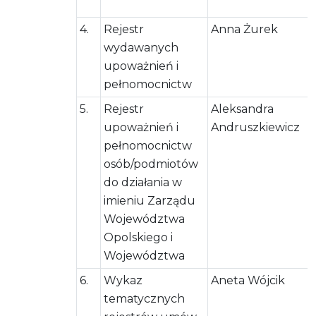
4.
Rejestr
Anna Żurek
wydawanych
upoważnień i
pełnomocnictw
5.
Rejestr
Aleksandra
upoważnień i
Andruszkiewicz
pełnomocnictw
osób/podmiotów
do działania w
imieniu Zarządu
Województwa
Opolskiego i
Województwa
6.
Wykaz
Aneta Wójcik
tematycznych