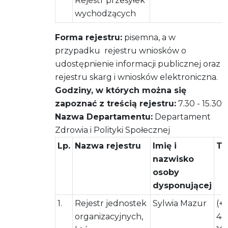
Rejestr przesyłek
wychodzących
Forma rejestru:
pisemna, a w
przypadku rejestru wniosków o
udostępnienie informacji publicznej oraz
rejestru skarg i wniosków elektroniczna.
Godziny, w których można się
zapoznać z treścią rejestru:
7.30 - 15.30
Nazwa Departamentu:
Departament
Zdrowia i Polityki Społecznej
Lp.
Nazwa rejestru
Imię i
Te
nazwisko
osoby
dysponującej
1.
Rejestr jednostek
Sylwia Mazur
(+
organizacyjnych,
44