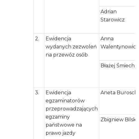
Adrian
Starowicz
2.
Ewidencja
Anna
wydanych zezwoleń
Walentynowicz
na przewóz osób
Błażej Śmiech
3.
Ewidencja
Aneta Burosch
egzaminatorów
przeprowadzających
egzaminy
Zbigniew Bilski
państwowe na
prawo jazdy