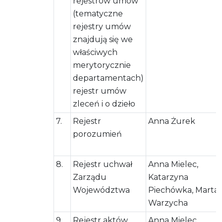
rejestrów umów
(tematyczne
rejestry umów
znajdują się we
właściwych
merytorycznie
departamentach)
rejestr umów
zleceń i o dzieło
7.
Rejestr
Anna Żurek
porozumień
8.
Rejestr uchwał
Anna Mielec,
Zarządu
Katarzyna
Województwa
Piechówka, Marta
Warzycha
9.
Rejestr aktów
Anna Mielec,