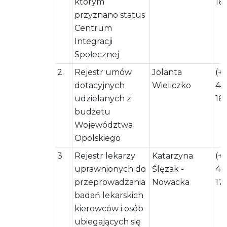
którym
16
przyznano status
Centrum
Integracji
Społecznej
2.
Rejestr umów
Jolanta
(+
dotacyjnych
Wieliczko
44
udzielanych z
161
budżetu
Województwa
Opolskiego
3.
Rejestr lekarzy
Katarzyna
(+
uprawnionych do
Ślęzak -
44
przeprowadzania
Nowacka
17
badań lekarskich
kierowców i osób
ubiegających się