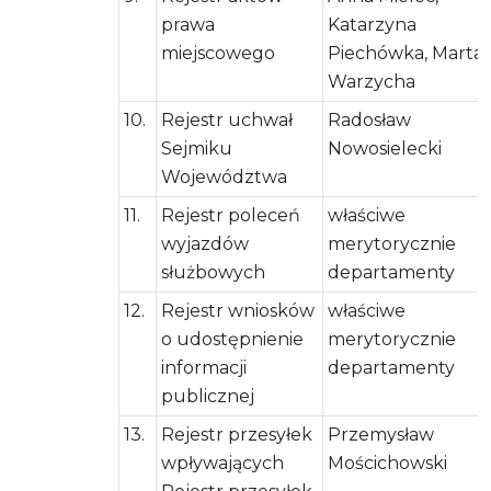
prawa
Katarzyna
miejscowego
Piechówka, Marta
Warzycha
10.
Rejestr uchwał
Radosław
Sejmiku
Nowosielecki
Województwa
11.
Rejestr poleceń
właściwe
wyjazdów
merytorycznie
służbowych
departamenty
12.
Rejestr wniosków
właściwe
o udostępnienie
merytorycznie
informacji
departamenty
publicznej
13.
Rejestr przesyłek
Przemysław
wpływających
Mościchowski