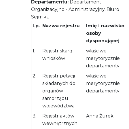
Departamentu:
Departament
Organizacyjno - Administracyjny, Biuro
Sejmiku
Lp.
Nazwa rejestru
Imię i nazwisko
osoby
dysponującej
1.
Rejestr skarg i
właściwe
wniosków
merytorycznie
departamenty
2.
Rejestr petycji
właściwe
składanych do
merytorycznie
organów
departamenty
samorządu
województwa
3.
Rejestr aktów
Anna Żurek
wewnętrznych