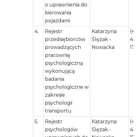
o uprawnienia do
kierowania
pojazdami
4.
Rejestr
Katarzyna
(+
przedsiębiorców
Ślęzak -
44
prowadzących
Nowacka
17
pracownię
psychologiczną
wykonującą
badania
psychologiczne w
zakresie
psychologii
transportu
5.
Rejestr
Katarzyna
(+
psychologów
Ślęzak -
44