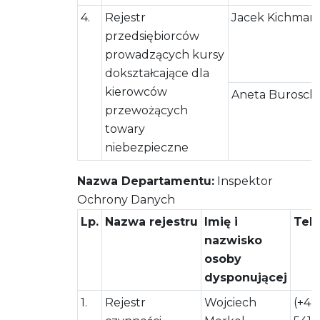
4.
Rejestr
Jacek Kichman
przedsiębiorców
prowadzących kursy
dokształcające dla
kierowców
Aneta Burosch
przewożących
towary
niebezpieczne
Nazwa Departamentu:
Inspektor
Ochrony Danych
Lp.
Nazwa rejestru
Imię i
Tel
nazwisko
osoby
dysponującej
1.
Rejestr
Wojciech
(+48