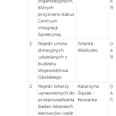
organizacyjnych,
44
którym
16
przyznano status
Centrum
Integracji
Społecznej
2.
Rejestr umów
Jolanta
(+
dotacyjnych
Wieliczko
44
udzielanych z
161
budżetu
Województwa
Opolskiego
3.
Rejestr lekarzy
Katarzyna
(+
uprawnionych do
Ślęzak -
44
przeprowadzania
Nowacka
17
badań lekarskich
kierowców i osób