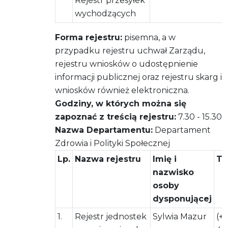
Rejestr przesyłek
wychodzących
Forma rejestru:
pisemna, a w
przypadku rejestru uchwał Zarządu,
rejestru wniosków o udostępnienie
informacji publicznej oraz rejestru skarg i
wniosków również elektroniczna.
Godziny, w których można się
zapoznać z treścią rejestru:
7.30 - 15.30
Nazwa Departamentu:
Departament
Zdrowia i Polityki Społecznej
Lp.
Nazwa rejestru
Imię i
Te
nazwisko
osoby
dysponującej
1.
Rejestr jednostek
Sylwia Mazur
(+