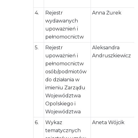
4.
Rejestr
Anna Żurek
wydawanych
upoważnień i
pełnomocnictw
5.
Rejestr
Aleksandra
upoważnień i
Andruszkiewicz
pełnomocnictw
osób/podmiotów
do działania w
imieniu Zarządu
Województwa
Opolskiego i
Województwa
6.
Wykaz
Aneta Wójcik
tematycznych