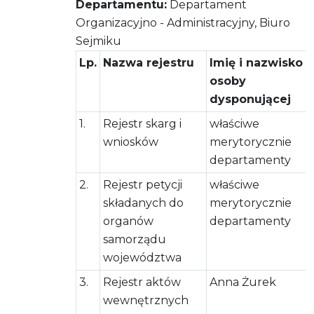
Departamentu:
Departament
Organizacyjno - Administracyjny, Biuro
Sejmiku
Lp.
Nazwa rejestru
Imię i nazwisko
osoby
dysponującej
1.
Rejestr skarg i
właściwe
wniosków
merytorycznie
departamenty
2.
Rejestr petycji
właściwe
składanych do
merytorycznie
organów
departamenty
samorządu
województwa
3.
Rejestr aktów
Anna Żurek
wewnętrznych