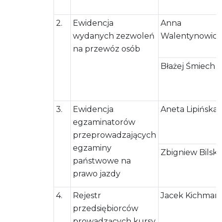
2.
Ewidencja
Anna
wydanych zezwoleń
Walentynowicz
na przewóz osób
Błażej Śmiech
3.
Ewidencja
Aneta Lipińska
egzaminatorów
przeprowadzających
egzaminy
Zbigniew Bilski
państwowe na
prawo jazdy
4.
Rejestr
Jacek Kichman
przedsiębiorców
prowadzących kursy