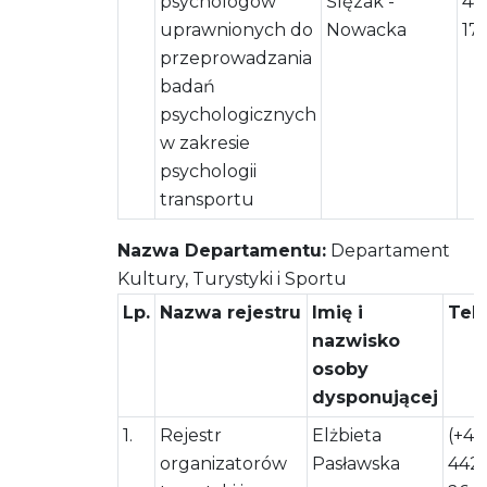
psychologów
Ślęzak -
44
uprawnionych do
Nowacka
17
przeprowadzania
badań
psychologicznych
w zakresie
psychologii
transportu
Nazwa Departamentu:
Departament
Kultury, Turystyki i Sportu
Lp.
Nazwa rejestru
Imię i
Tel
nazwisko
osoby
dysponującej
1.
Rejestr
Elżbieta
(+48
organizatorów
Pasławska
442 