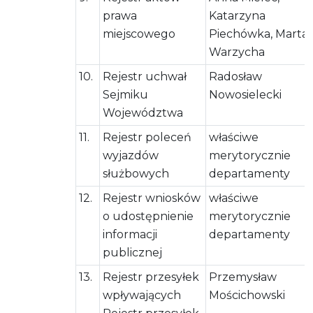
prawa
Katarzyna
miejscowego
Piechówka, Marta
Warzycha
10.
Rejestr uchwał
Radosław
Sejmiku
Nowosielecki
Województwa
11.
Rejestr poleceń
właściwe
wyjazdów
merytorycznie
służbowych
departamenty
12.
Rejestr wniosków
właściwe
o udostępnienie
merytorycznie
informacji
departamenty
publicznej
13.
Rejestr przesyłek
Przemysław
wpływających
Mościchowski