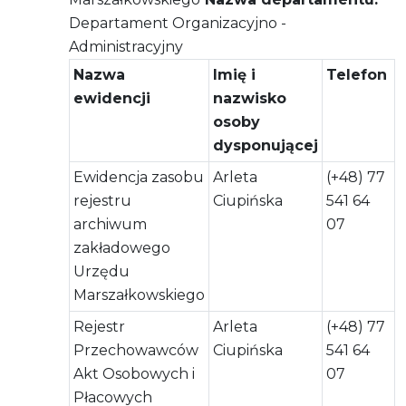
Departament Organizacyjno -
Administracyjny
Nazwa
Imię i
Telefon
ewidencji
nazwisko
osoby
dysponującej
Ewidencja zasobu
Arleta
(+48) 77
rejestru
Ciupińska
541 64
archiwum
07
zakładowego
Urzędu
Marszałkowskiego
Rejestr
Arleta
(+48) 77
Przechowawców
Ciupińska
541 64
Akt Osobowych i
07
Płacowych