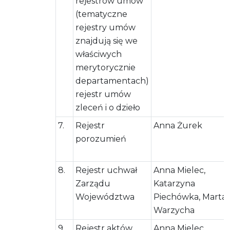
rejestrów umów
(tematyczne
rejestry umów
znajdują się we
właściwych
merytorycznie
departamentach)
rejestr umów
zleceń i o dzieło
7.
Rejestr
Anna Żurek
porozumień
8.
Rejestr uchwał
Anna Mielec,
Zarządu
Katarzyna
Województwa
Piechówka, Marta
Warzycha
9.
Rejestr aktów
Anna Mielec,