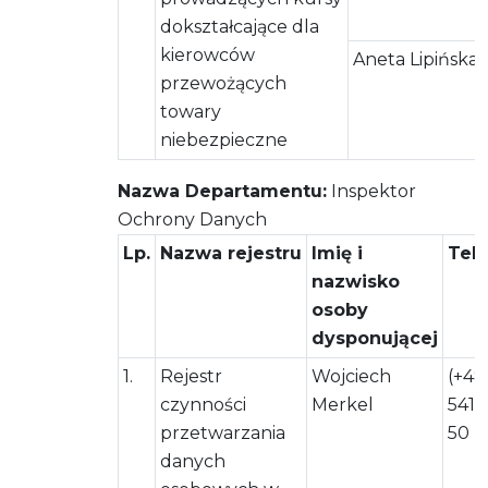
dokształcające dla
kierowców
Aneta Lipińska
przewożących
towary
niebezpieczne
Nazwa Departamentu:
Inspektor
Ochrony Danych
Lp.
Nazwa rejestru
Imię i
Tel
nazwisko
osoby
dysponującej
1.
Rejestr
Wojciech
(+48
czynności
Merkel
541 
przetwarzania
50
danych