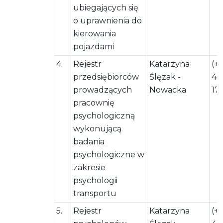
ubiegających się
o uprawnienia do
kierowania
pojazdami
4.
Rejestr
Katarzyna
(+
przedsiębiorców
Ślęzak -
44
prowadzących
Nowacka
17
pracownię
psychologiczną
wykonującą
badania
psychologiczne w
zakresie
psychologii
transportu
5.
Rejestr
Katarzyna
(+