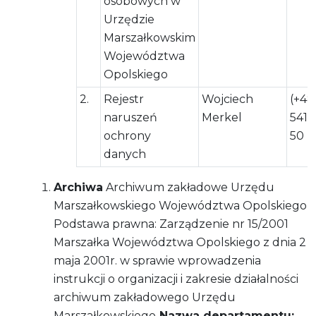
osobowych w
Urzędzie
Marszałkowskim
Województwa
Opolskiego
2.
Rejestr
Wojciech
(+48
naruszeń
Merkel
541 
ochrony
50
danych
Archiwa
Archiwum zakładowe Urzędu
Marszałkowskiego Województwa Opolskiego
Podstawa prawna: Zarządzenie nr 15/2001
Marszałka Województwa Opolskiego z dnia 2
maja 2001r. w sprawie wprowadzenia
instrukcji o organizacji i zakresie działalności
archiwum zakładowego Urzędu
Marszałkowskiego
Nazwa departamentu: