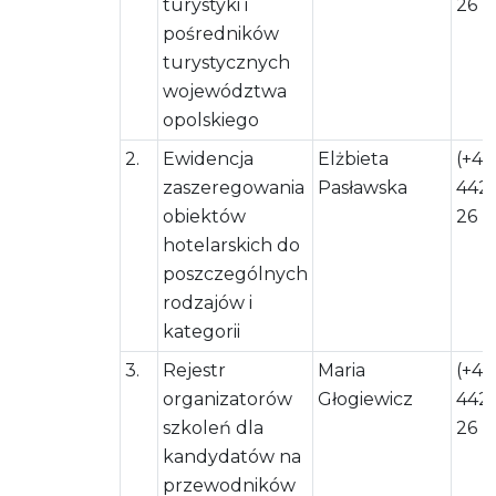
turystyki i
26
pośredników
turystycznych
województwa
opolskiego
2.
Ewidencja
Elżbieta
(+48
zaszeregowania
Pasławska
442 
obiektów
26
hotelarskich do
poszczególnych
rodzajów i
kategorii
3.
Rejestr
Maria
(+48
organizatorów
Głogiewicz
442 
szkoleń dla
26
kandydatów na
przewodników