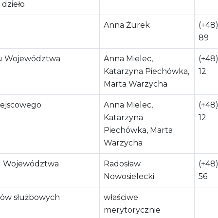
 dzieło
Anna Żurek
(+48)
89
du Województwa
Anna Mielec,
(+48)
Katarzyna Piechówka,
12
Marta Warzycha
iejscowego
Anna Mielec,
(+48)
Katarzyna
12
Piechówka, Marta
Warzycha
ku Województwa
Radosław
(+48)
Nowosielecki
56
dów służbowych
właściwe
merytorycznie