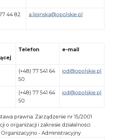
 77 44 82
a.lipinska@opolskie.pl
Telefon
e-mail
ącej
(+48) 77 541 64
iod@opolskie.pl
50
(+48) 77 541 64
iod@opolskie.pl
50
wa prawna: Zarządzenie nr 15/2001
 organizacji i zakresie działalności
rganizacyjno - Administracyjny