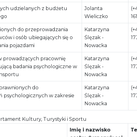
ych udzielanych z budżetu
Jolanta
(+
ego
Wieliczko
16
nionych do przeprowadzania
Katarzyna
(+
wców i osób ubiegających się o
Ślęzak -
17
ania pojazdami
Nowacka
ów prowadzących pracownię
Katarzyna
(+
jącą badania psychologiczne w
Ślęzak -
17
ansportu
Nowacka
uprawnionych do
Katarzyna
(+
 psychologicznych w zakresie
Ślęzak -
17
Nowacka
tament Kultury, Turystyki i Sportu
Imię i nazwisko
Te