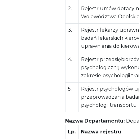
2.
Rejestr umów dotacyjn
Województwa Opolski
3.
Rejestr lekarzy upraw
badań lekarskich kiero
uprawnienia do kierow
4.
Rejestr przedsiębiorc
psychologiczną wykonu
zakresie psychologii tr
5.
Rejestr psychologów 
przeprowadzania badań
psychologii transportu
Nazwa Departamentu:
Depar
Lp.
Nazwa rejestru