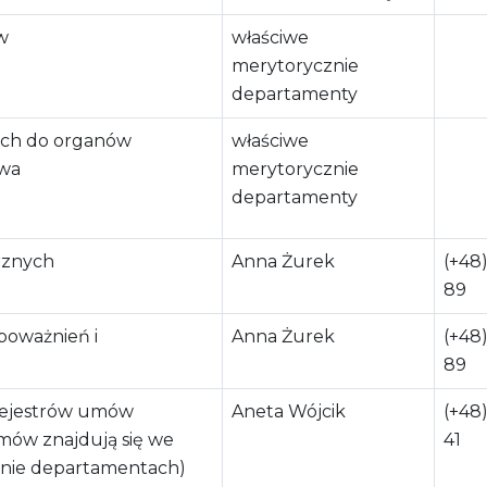
w
właściwe
merytorycznie
departamenty
nych do organów
właściwe
wa
merytorycznie
departamenty
rznych
Anna Żurek
(+48)
89
poważnień i
Anna Żurek
(+48)
89
rejestrów umów
Aneta Wójcik
(+48)
mów znajdują się we
41
znie departamentach)