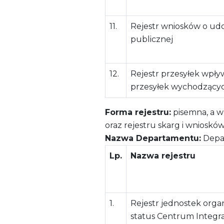
11.
Rejestr wniosków o udo
publicznej
12.
Rejestr przesyłek wpły
przesyłek wychodzący
Forma rejestru:
pisemna, a w
oraz rejestru skarg i wnioskó
Nazwa Departamentu:
Depar
Lp.
Nazwa rejestru
1.
Rejestr jednostek orga
status Centrum Integra