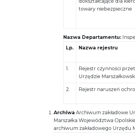
dokształcające dla ki
towary niebezpieczne
Nazwa Departamentu:
Insp
Lp.
Nazwa rejestru
1.
Rejestr czynności prz
Urzędzie Marszałkows
2.
Rejestr naruszeń ochr
Archiwa
Archiwum zakładowe Urz
Marszałka Województwa Opolskiego 
archiwum zakładowego Urzędu M