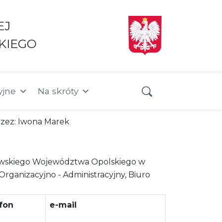
EJ
KIEGO
yjne
Na skróty
przez: Iwona Marek
owskiego Województwa Opolskiego w
ganizacyjno - Administracyjny, Biuro
fon
e-mail