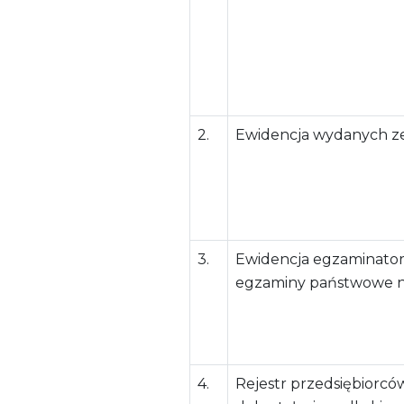
2.
Ewidencja wydanych z
3.
Ewidencja egzaminato
egzaminy państwowe n
4.
Rejestr przedsiębiorc