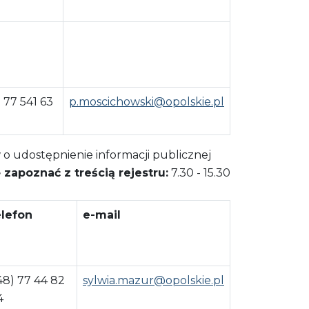
 77 541 63
p.moscichowski@opolskie.pl
o udostępnienie informacji publicznej
zapoznać z treścią rejestru:
7.30 - 15.30
lefon
e-mail
48) 77 44 82
sylwia.mazur@opolskie.pl
4