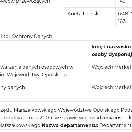
erowców przewożących
143
Aneta Lipińska
(+48)
183
ektor Ochrony Danych
Imię i nazwisko
osoby dysponuj
etwarzania danych osobowych w
Wojciech Merkel
kim Województwa Opolskiego
ony danych
Wojciech Merkel
ędu Marszałkowskiego Województwa Opolskiego Podsta
z dnia 2 maja 2001r. w sprawie wprowadzenia instrukcji o
arszałkowskiego
Nazwa departamentu:
Departament O