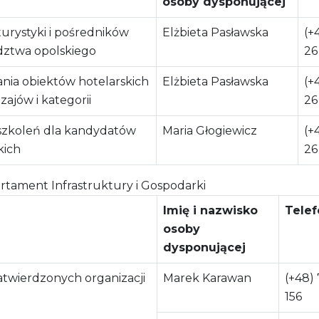
osoby dysponującej
turystyki i pośredników
Elżbieta Pasławska
(+
dztwa opolskiego
26
nia obiektów hotelarskich
Elżbieta Pasławska
(+
ajów i kategorii
26
 szkoleń dla kandydatów
Maria Głogiewicz
(+
kich
26
tament Infrastruktury i Gospodarki
Imię i nazwisko
Telef
osoby
dysponującej
twierdzonych organizacji
Marek Karawan
(+48)
156