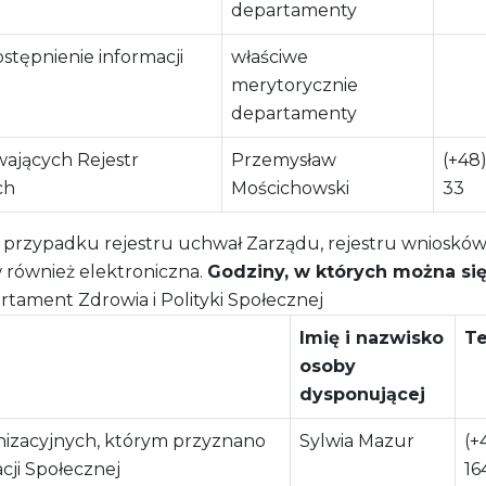
departamenty
stępnienie informacji
właściwe
merytorycznie
departamenty
wających Rejestr
Przemysław
(+48)
ch
Mościchowski
33
 przypadku rejestru uchwał Zarządu, rejestru wniosków 
w również elektroniczna.
Godziny, w których można się 
tament Zdrowia i Polityki Społecznej
Imię i nazwisko
Te
osoby
dysponującej
nizacyjnych, którym przyznano
Sylwia Mazur
(+
cji Społecznej
16