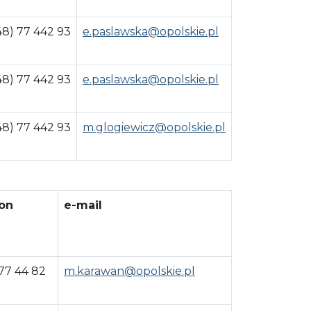
48) 77 442 93
e.paslawska@opolskie.pl
48) 77 442 93
e.paslawska@opolskie.pl
48) 77 442 93
m.glogiewicz@opolskie.pl
on
e-mail
 77 44 82
m.karawan@opolskie.pl