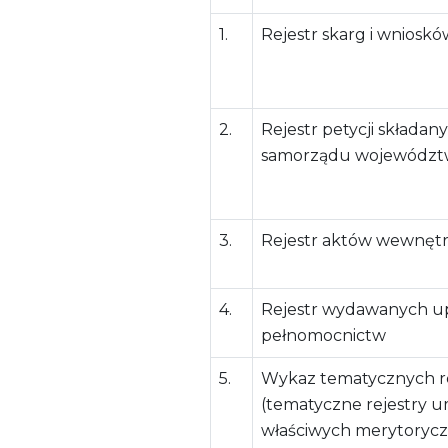
1.
Rejestr skarg i wnioskó
2.
Rejestr petycji składa
samorządu województ
3.
Rejestr aktów wewnęt
4.
Rejestr wydawanych u
pełnomocnictw
5.
Wykaz tematycznych 
(tematyczne rejestry u
właściwych merytoryc