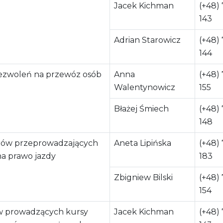
Jacek Kichman
(+48)
143
Adrian Starowicz
(+48)
144
ezwoleń na przewóz osób
Anna
(+48)
Walentynowicz
155
Błażej Śmiech
(+48)
148
rów przeprowadzających
Aneta Lipińska
(+48)
a prawo jazdy
183
Zbigniew Bilski
(+48)
154
ów prowadzących kursy
Jacek Kichman
(+48)