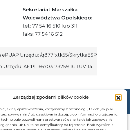
Sekretariat Marszałka
Województwa Opolskiego:
tel.: 77 54 16 510 lub 311,
faks: 77 54 16 512
s ePUAP Urzędu: /q877fxtk55/SkrytkaESP
:PL-66703-73759-IGTUV-14
Zarządzaj zgodami plików cookie
© 2026 Samorząd Województwa Opolskiego
ć jak najlepsze wrażenia, korzystamy z technologii, takich jak pliki
przechowywania i/lub uzyskiwania dostępu do informacji o urządzeniu.
 technologie pozwoli nam przetwarzać dane, takie jak zachowanie
eglądania lub unikalne identyfikatory na tej stronie. Brak wyrażenia
ycofanie zgody może niekorzystnie wpłynąć na niektóre cechy i