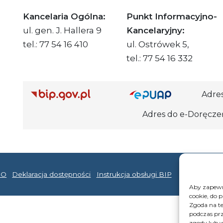
Kancelaria Ogólna:
Punkt Informacyjno-
ul. gen. J. Hallera 9
Kancelaryjny:
tel.: 77 54 16 410
ul. Ostrówek 5,
tel.: 77 54 16 332
Adre
Adres do e-Doręczeń Urzędu: AE
DO
Deklaracja dostępności
Instrukcja obsługi BIP
Aby zapewni
cookie, do 
Zgoda na te
podczas prz
zgody lub w