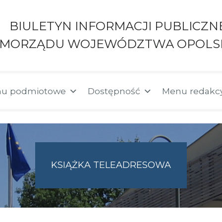
BIULETYN INFORMACJI PUBLICZN
AMORZĄDU WOJEWÓDZTWA OPOLS
u podmiotowe
Dostępność
Menu redakc
KSIĄŻKA TELEADRESOWA
SKIE.PL