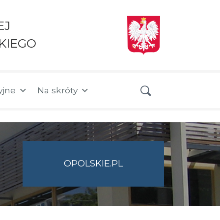
EJ
KIEGO
yjne
Na skróty
OPOLSKIE.PL