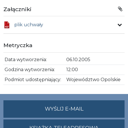
Załączniki
plik uchwały
Metryczka
Data wytworzenia:
06.10.2005
Godzina wytworzenia:
12:00
Podmiot udostępniający:
Województwo Opolskie
NA
WYŚLIJ E-MAIL
ADRES
UMWO@OPOLSKI