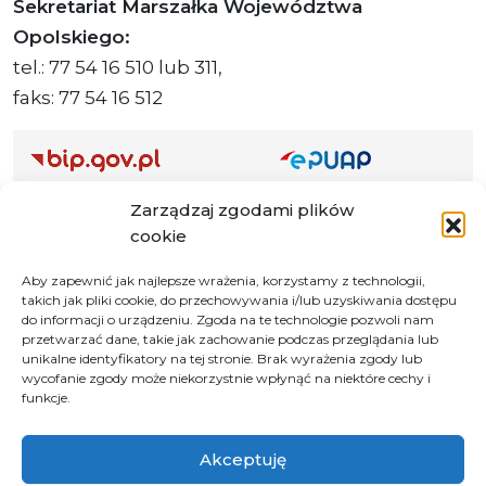
Sekretariat Marszałka Województwa
Opolskiego:
tel.: 77 54 16 510 lub 311,
faks: 77 54 16 512
Adres ePUAP Urzędu: /q877fxtk55/SkrytkaESP
Zarządzaj zgodami plików
Adres do e-Doręczeń
cookie
Urzędu: AE:PL-66703-73759-IGTUV-14
Aby zapewnić jak najlepsze wrażenia, korzystamy z technologii,
takich jak pliki cookie, do przechowywania i/lub uzyskiwania dostępu
do informacji o urządzeniu. Zgoda na te technologie pozwoli nam
przetwarzać dane, takie jak zachowanie podczas przeglądania lub
Polityka prywatności
unikalne identyfikatory na tej stronie. Brak wyrażenia zgody lub
wycofanie zgody może niekorzystnie wpłynąć na niektóre cechy i
Klauzula informacyjna RODO
funkcje.
Deklaracja dostępności
Instrukcja obsługi BIP
Akceptuję