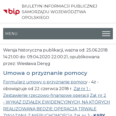
BIULETYN INFORMACJI PUBLICZNEJ
SAMORZĄDU WOJEWÓDZTWA
OPOLSKIEGO
Menu główne
Wersja historyczna publikacji, ważna od: 25.06.2018
14:21:00 do: 09.04.2020 22:00:21, opublikowana
przez: Wiesława Deręg
Umowa o przyznanie pomocy
Formularz umowy o przyznanie pomoc
y - 4z -
obowiązuje od 22 czerwca 2018 r.
Zał nr 1 -
Zestawienie rzeczowo-finansowe operacji
Zał. nr 2
- WYKAZ DZIAŁEK EWIDENCYJNYCH, NA KTÓRYCH
REALIZOWANA BĘDZIE OPERACJA TRWALE
ZWIĄZANA Z NIERUCHOMOŚCIĄ
Zał. nr 3 -
KARY