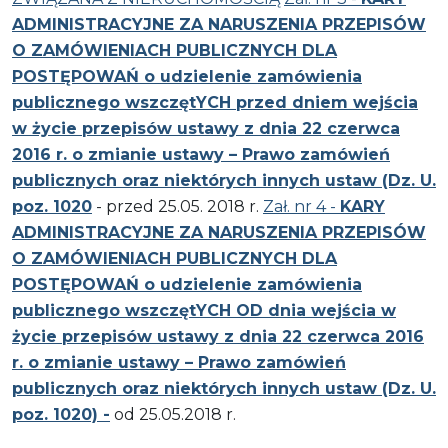
ADMINISTRACYJNE ZA NARUSZENIA PRZEPISÓW
O ZAMÓWIENIACH PUBLICZNYCH DLA
POSTĘPOWAŃ
o udzielenie zamówienia
publicznego wszczętYCH przed dniem wejścia
w życie przepisów ustawy z dnia 22 czerwca
2016 r. o zmianie ustawy – Prawo zamówień
publicznych oraz niektórych innych ustaw (Dz. U.
poz. 1020
- przed 25.05. 2018 r.
Zał. nr 4 -
KARY
ADMINISTRACYJNE ZA NARUSZENIA PRZEPISÓW
O ZAMÓWIENIACH PUBLICZNYCH DLA
POSTĘPOWAŃ
o udzielenie zamówienia
publicznego wszczętYCH OD dnia wejścia w
życie przepisów ustawy z dnia 22 czerwca 2016
r. o zmianie ustawy – Prawo zamówień
publicznych oraz niektórych innych ustaw (Dz. U.
poz. 1020) -
od 25.05.2018 r.