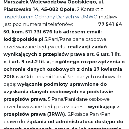
Marszałek Województwa Opolskiego, ul.
Piastowska 14, 45-082 Opole.
2.Kontakt z
Inspektorem Ochrony Danych w UMWO
możliwy
jest pod numerami telefonów:
77 541 64
50, kom. 511 731 676 lub adresem email:
iod@opolskie.pl
3.Pani/Pana dane osobowe
przetwarzane będą w celu:
realizacji zadań
wynikających z przepisów prawa art. 6 ust. 1 lit.
c, i art. 9 ust.2 lit. a,
- ogólnego rozporządzenia o
ochronie danych osobowych z dnia 27 kwietnia
2016 r.
4.Odbiorcami Pana/Pani danych osobowych
będą:
wyłącznie podmioty uprawnione do
uzyskania danych osobowych na podstawie
przepisów prawa.
5.Pana/Pani dane osobowe
przechowywane będą przez okres –
wynikający z
przepisów prawa (JRWA).
6.Posiada Pani/Pan
prawo do:
żądania od administratora:
dostępu do