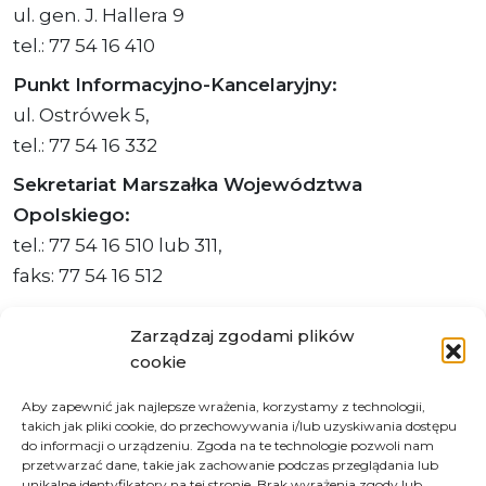
ul. gen. J. Hallera 9
tel.: 77 54 16 410
Punkt Informacyjno-Kancelaryjny:
ul. Ostrówek 5,
tel.: 77 54 16 332
Sekretariat Marszałka Województwa
Opolskiego:
tel.: 77 54 16 510 lub 311,
faks: 77 54 16 512
Zarządzaj zgodami plików
cookie
Adres ePUAP Urzędu: /q877fxtk55/SkrytkaESP
Aby zapewnić jak najlepsze wrażenia, korzystamy z technologii,
Adres do e-Doręczeń
takich jak pliki cookie, do przechowywania i/lub uzyskiwania dostępu
Urzędu: AE:PL-66703-73759-IGTUV-14
do informacji o urządzeniu. Zgoda na te technologie pozwoli nam
przetwarzać dane, takie jak zachowanie podczas przeglądania lub
unikalne identyfikatory na tej stronie. Brak wyrażenia zgody lub