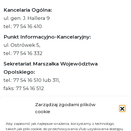
Kancelaria Ogólna:
ul. gen. J. Hallera 9
tel.: 77 54 16 410
Punkt Informacyjno-Kancelaryjny:
ul. Ostrówek 5,
tel.: 77 54 16 332
Sekretariat Marszałka Województwa
Opolskiego:
tel.: 77 54 16 510 lub 311,
faks: 77 54 16 512
Zarządzaj zgodami plików
cookie
Adres ePUAP Urzędu: /q877fxtk55/SkrytkaESP
Aby zapewnić jak najlepsze wrażenia, korzystamy z technologii,
Adres do e-Doręczeń
takich jak pliki cookie, do przechowywania i/lub uzyskiwania dostępu