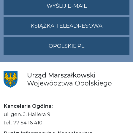
NA
WYŚLIJ E-MAIL
ADRES
UMWO@OPOLSKI
KSIĄŻKA TELEADRESOWA
OPOLSKIE.PL
Urząd
Marszałkowski
Województwa
Opolskiego
Kancelaria Ogólna:
ul. gen. J. Hallera 9
tel.: 77 54 16 410