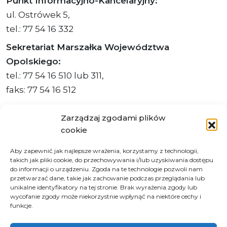
Punkt Informacyjno-Kancelaryjny:
ul. Ostrówek 5,
tel.: 77 54 16 332
Sekretariat Marszałka Województwa
Opolskiego:
tel.: 77 54 16 510 lub 311,
faks: 77 54 16 512
Zarządzaj zgodami plików
cookie
Adres ePUAP Urzędu: /q877fxtk55/SkrytkaESP
Aby zapewnić jak najlepsze wrażenia, korzystamy z technologii,
Adres do e-Doręczeń
takich jak pliki cookie, do przechowywania i/lub uzyskiwania dostępu
Urzędu: AE:PL-66703-73759-IGTUV-14
do informacji o urządzeniu. Zgoda na te technologie pozwoli nam
przetwarzać dane, takie jak zachowanie podczas przeglądania lub
unikalne identyfikatory na tej stronie. Brak wyrażenia zgody lub
wycofanie zgody może niekorzystnie wpłynąć na niektóre cechy i
funkcje.
Polityka prywatności
Klauzula informacyjna RODO