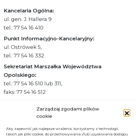
Kancelaria Ogólna:
ul. gen. J. Hallera 9
tel.: 77 54 16 410
Punkt Informacyjno-Kancelaryjny:
ul. Ostrówek 5,
tel.: 77 54 16 332
Sekretariat Marszałka Województwa
Opolskiego:
tel.: 77 54 16 510 lub 311,
faks: 77 54 16 512
Zarządzaj zgodami plików
cookie
Adres ePUAP Urzędu: /q877fxtk55/SkrytkaESP
Aby zapewnić jak najlepsze wrażenia, korzystamy z technologii,
Adres do e-Doręczeń
takich jak pliki cookie, do przechowywania i/lub uzyskiwania dostępu