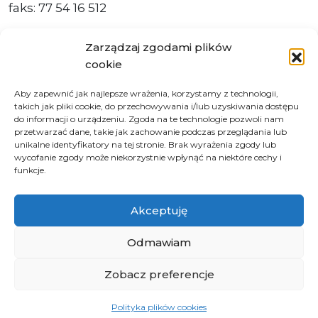
faks: 77 54 16 512
Zarządzaj zgodami plików
cookie
Adres ePUAP Urzędu: /q877fxtk55/SkrytkaESP
Aby zapewnić jak najlepsze wrażenia, korzystamy z technologii,
Adres do e-Doręczeń
takich jak pliki cookie, do przechowywania i/lub uzyskiwania dostępu
Urzędu: AE:PL-66703-73759-IGTUV-14
do informacji o urządzeniu. Zgoda na te technologie pozwoli nam
przetwarzać dane, takie jak zachowanie podczas przeglądania lub
unikalne identyfikatory na tej stronie. Brak wyrażenia zgody lub
wycofanie zgody może niekorzystnie wpłynąć na niektóre cechy i
funkcje.
Polityka prywatności
Klauzula informacyjna RODO
Akceptuję
Deklaracja dostępności
Instrukcja obsługi BIP
Odmawiam
Zobacz preferencje
© 2026 Samorząd Województwa Opolskiego
Polityka plików cookies