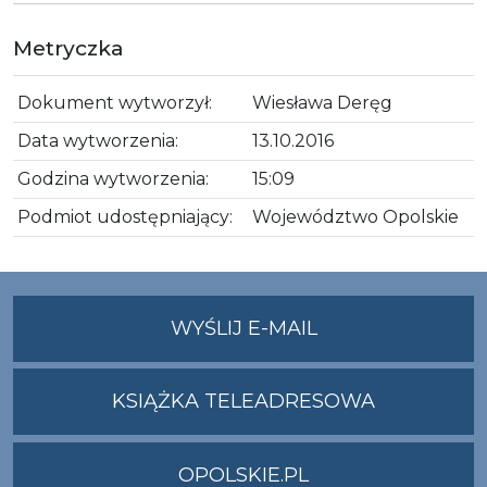
Metryczka
Dokument wytworzył:
Wiesława Deręg
Data wytworzenia:
13.10.2016
Godzina wytworzenia:
15:09
Podmiot udostępniający:
Województwo Opolskie
NA
WYŚLIJ E-MAIL
ADRES
UMWO@OPOLSKI
KSIĄŻKA TELEADRESOWA
OPOLSKIE.PL