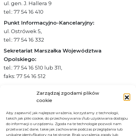
ul. gen. J. Hallera 9
tel.: 77 54 16 410
Punkt Informacyjno-Kancelaryjny:
ul. Ostrówek 5,
tel.: 77 54 16 332
Sekretariat Marszałka Województwa
Opolskiego:
tel.: 77 54 16 510 lub 311,
faks: 77 54 16 512
Zarządzaj zgodami plików
cookie
Adres ePUAP Urzędu: /q877fxtk55/SkrytkaESP
Aby zapewnić jak najlepsze wrażenia, korzystamy z technologii,
Adres do e-Doręczeń
takich jak pliki cookie, do przechowywania i/lub uzyskiwania dostępu
Urzędu: AE:PL-66703-73759-IGTUV-14
do informacji o urządzeniu. Zgoda na te technologie pozwoli nam
przetwarzać dane, takie jak zachowanie podczas przeglądania lub
unikalne identyfikatory na tej stronie. Brak wyrażenia zgody lub