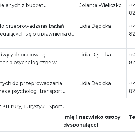
ielanych z budżetu
Jolanta Wieliczko
(+
82
 do przeprowadzania badań
Lidia Dębicka
(+
iegających się o uprawnienia do
82
adzących pracownię
Lidia Dębicka
(+
dania psychologiczne w
82
nych do przeprowadzania
Lidia Dębicka
(+
esie psychologii transportu
82
ultury, Turystyki i Sportu
Imię i nazwisko osoby
Te
dysponującej