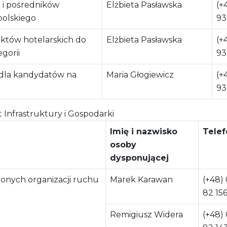
i i pośredników
Elżbieta Pasławska
(+
olskiego
93
któw hotelarskich do
Elżbieta Pasławska
(+
gorii
93
 dla kandydatów na
Maria Głogiewicz
(+
93
Infrastruktury i Gospodarki
Imię i nazwisko
Telef
osoby
dysponującej
onych organizacji ruchu
Marek Karawan
(+48)
82 15
Remigiusz Widera
(+48)