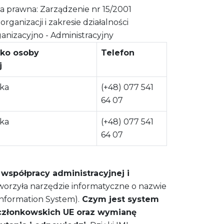
prawna: Zarządzenie nr 15/2001
anizacji i zakresie działalności
nizacyjno - Administracyjny
sko osoby
Telefon
j
ska
(+48) 077 541
64 07
ska
(+48) 077 541
64 07
spółpracy administracyjnej i
worzyła narzędzie informatyczne o nazwie
Information System).
Czym jest system
 członkowskich UE oraz wymianę