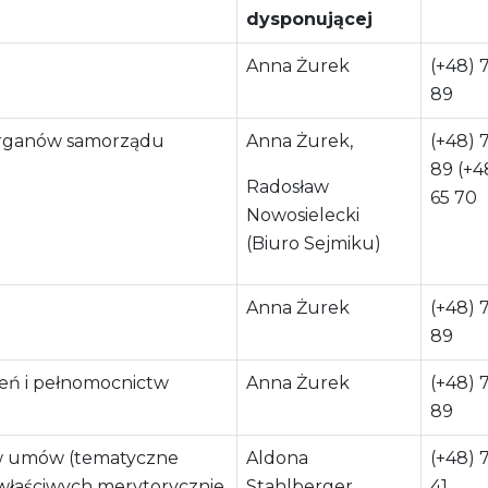
dysponującej
Anna Żurek
(+48) 
89
 organów samorządu
Anna Żurek,
(+48) 
89 (+4
Radosław
65 70
Nowosielecki
(Biuro Sejmiku)
Anna Żurek
(+48) 
89
eń i pełnomocnictw
Anna Żurek
(+48) 
89
w umów (tematyczne
Aldona
(+48) 
 właściwych merytorycznie
Stahlberger
41