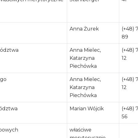
Anna Żurek
(+48) 
89
wództwa
Anna Mielec,
(+48) 
Katarzyna
12
Piechówka
ego
Anna Mielec,
(+48) 
Katarzyna
12
Piechówka
wództwa
Marian Wójcik
(+48) 
56
żbowych
właściwe
merytorycznie