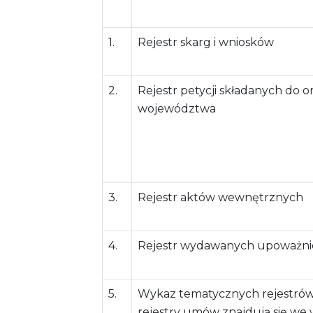
1.
Rejestr skarg i wniosków
2.
Rejestr petycji składanych do
województwa
3.
Rejestr aktów wewnętrznych
4.
Rejestr wydawanych upoważni
5.
Wykaz tematycznych rejestró
rejestry umów znajdują się we