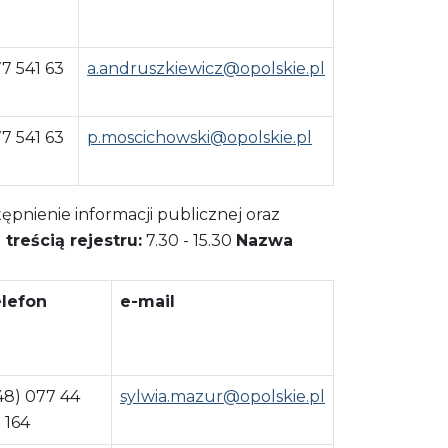
77 541 63
a.andruszkiewicz@opolskie.pl
77 541 63
p.moscichowski@opolskie.pl
pnienie informacji publicznej oraz
treścią rejestru:
7.30 - 15.30
Nazwa
lefon
e-mail
48) 077 44
sylwia.mazur@opolskie.pl
 164