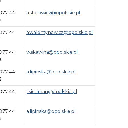
3
 077 44
a.starowicz@opolskie.pl
0
 077 44
a.walentynowicz@opolskie.pl
7
 077 44
w.skawina@opolskie.pl
8
 077 44
a.lipinska@opolskie.pl
3
 077 44
j.kichman@opolskie.pl
 077 44
a.lipinska@opolskie.pl
3