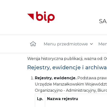
S
Menu główne
Menu przedmiotowe
Men
Wersja historyczna publikacji, ważna od: 
Rejestry, ewidencje i archiwa
Rejestry, ewidencje.
Podstawa prawn
Urzędzie Marszałkowskim Województw
Organizacyjno - Administracyjny, Biur
Lp.
Nazwa rejestru