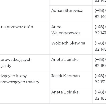
82 14
Adrian Starowicz
(+48)
82 14
 na przewóz osób
Anna
(+48)
Walentynowicz
82 14
Wojciech Skawina
(+48)
82 14
eprowadzających
Aneta Lipińska
(+48)
 jazdy
82 18
adzących kursy
Jacek Kichman
(+48)
 przewożących towary
82 151
Aneta Lipińska
(+48)
82 18