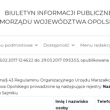
BIULETYN INFORMACJI PUBLICZN
AMORZĄDU WOJEWÓDZTWA OPOLS
u podmiotowe
Dostępność
Menu redakc
06.02.2017 12:46:22 do: 29.03.2017 09:53:53, opublikowan
a:§ 43 Regulaminu Organizacyjnego Urzędu Marszałk
a Opolskiego prowadzone są następujące rejestry:
Na
o Sejmiku
Imię i nazwisko
Telef
osoby