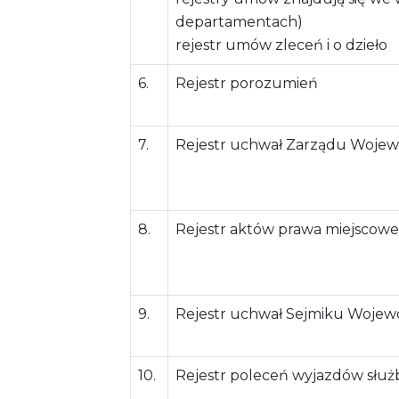
departamentach)
rejestr umów zleceń i o dzieło
6.
Rejestr porozumień
7.
Rejestr uchwał Zarządu Woje
8.
Rejestr aktów prawa miejscow
9.
Rejestr uchwał Sejmiku Woje
10.
Rejestr poleceń wyjazdów słu