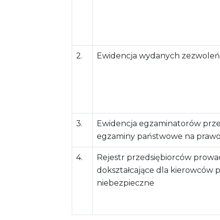
2.
Ewidencja wydanych zezwoleń
3.
Ewidencja egzaminatorów prz
egzaminy państwowe na prawo
4.
Rejestr przedsiębiorców prow
dokształcające dla kierowców
niebezpieczne