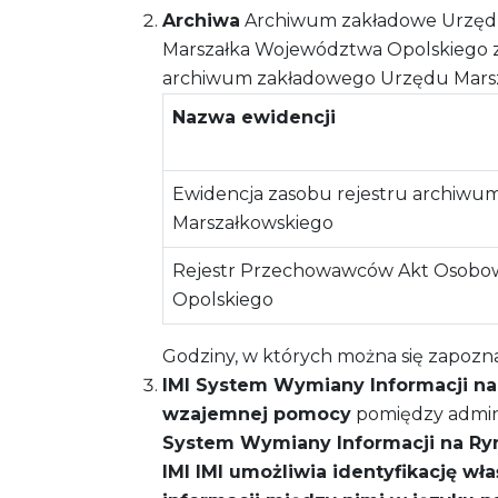
Archiwa
Archiwum zakładowe Urzędu
Marszałka Województwa Opolskiego z dn
archiwum zakładowego Urzędu Mars
Nazwa ewidencji
Ewidencja zasobu rejestru archiw
Marszałkowskiego
Rejestr Przechowawców Akt Osobo
Opolskiego
Godziny, w których można się zapoznać z
IMI System Wymiany Informacji 
wzajemnej pomocy
pomiędzy admini
System Wymiany Informacji na R
IMI
IMI umożliwia identyfikację wł