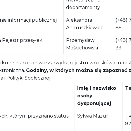
departamenty
ie informacji publicznej
Aleksandra
(+48) 
Andruszkiewicz
89
 Rejestr przesyłek
Przemysław
(+48) 
Mościchowski
33
ku rejestru uchwał Zarządu, rejestru wniosków o udostę
ktroniczna.
Godziny, w których można się zapoznać z 
i Polityki Społecznej
Imię i nazwisko
Te
osoby
dysponującej
ych, którym przyznano status
Sylwia Mazur
(+
82