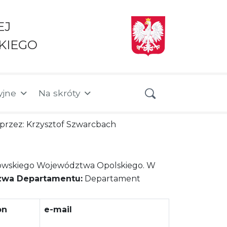
EJ
KIEGO
yjne
Na skróty
a przez: Krzysztof Szwarcbach
owskiego Województwa Opolskiego. W
zwa Departamentu:
Departament
on
e-mail