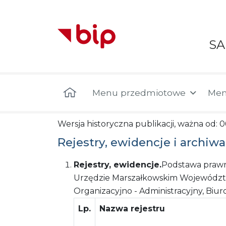
S
Menu główne
Menu przedmiotowe
Men
Wersja historyczna publikacji, ważna od: 
Rejestry, ewidencje i archiwa
Rejestry, ewidencje.
Podstawa prawn
Urzędzie Marszałkowskim Województw
Organizacyjno - Administracyjny, Biur
Lp.
Nazwa rejestru