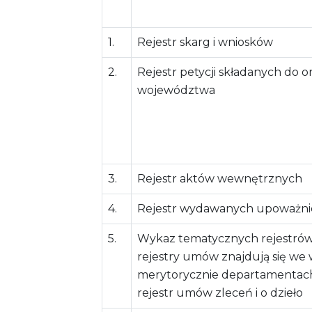
1.
Rejestr skarg i wniosków
2.
Rejestr petycji składanych do
województwa
3.
Rejestr aktów wewnętrznych
4.
Rejestr wydawanych upoważni
5.
Wykaz tematycznych rejestró
rejestry umów znajdują się we
merytorycznie departamentac
rejestr umów zleceń i o dzieło