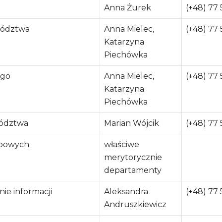
Anna Żurek
(+48) 77 
wództwa
Anna Mielec,
(+48) 77 
Katarzyna
Piechówka
ego
Anna Mielec,
(+48) 77 
Katarzyna
Piechówka
wództwa
Marian Wójcik
(+48) 77 
żbowych
właściwe
merytorycznie
departamenty
ie informacji
Aleksandra
(+48) 77 
Andruszkiewicz