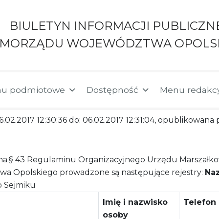
BIULETYN INFORMACJI PUBLICZN
AMORZĄDU WOJEWÓDZTWA OPOLS
u podmiotowe
Dostępność
Menu redakc
06.02.2017 12:30:36 do: 06.02.2017 12:31:04, opublikowan
a:§ 43 Regulaminu Organizacyjnego Urzędu Marszałk
a Opolskiego prowadzone są następujące rejestry:
Na
o Sejmiku
Imię i nazwisko
Telefon
osoby