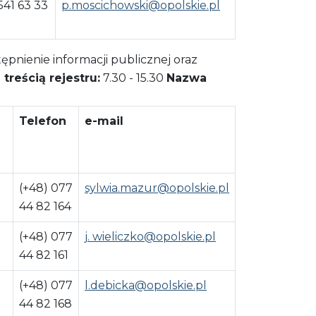
541 63 33
p.moscichowski@opolskie.pl
pnienie informacji publicznej oraz
treścią rejestru:
7.30 - 15.30
Nazwa
Telefon
e-mail
(+48) 077
sylwia.mazur@opolskie.pl
44 82 164
(+48) 077
j. wieliczko@opolskie.pl
44 82 161
(+48) 077
l.debicka@opolskie.pl
44 82 168