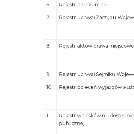
6.
Rejestr porozumień
7.
Rejestr uchwał Zarządu Woje
8.
Rejestr aktów prawa miejscow
9.
Rejestr uchwał Sejmiku Woje
10.
Rejestr poleceń wyjazdów słu
11.
Rejestr wniosków o udostępnien
publicznej