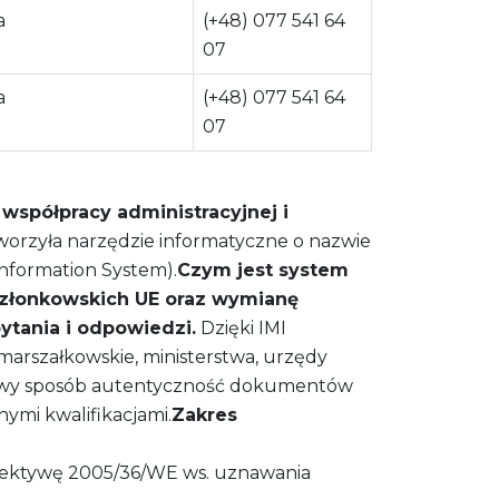
a
(+48) 077 541 64
07
a
(+48) 077 541 64
07
spółpracy administracyjnej i
worzyła narzędzie informatyczne o nazwie
Information System).
Czym jest system
 członkowskich UE oraz wymianę
ytania i odpowiedzi.
Dzięki IMI
y marszałkowskie, ministerstwa, urzędy
łatwy sposób autentyczność dokumentów
ymi kwalifikacjami.
Zakres
dyrektywę 2005/36/WE ws. uznawania