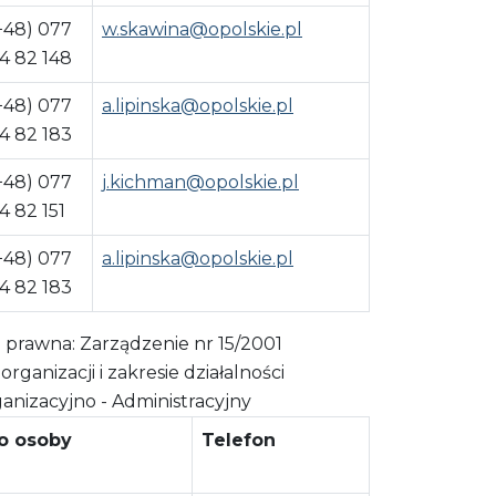
+48) 077
w.skawina@opolskie.pl
4 82 148
+48) 077
a.lipinska@opolskie.pl
4 82 183
+48) 077
j.kichman@opolskie.pl
4 82 151
+48) 077
a.lipinska@opolskie.pl
4 82 183
rawna: Zarządzenie nr 15/2001
anizacji i zakresie działalności
nizacyjno - Administracyjny
ko osoby
Telefon