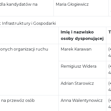
 dla kandydatów na
Maria Głogiewicz
Infrastruktury i Gospodarki
Imię i nazwisko
T
osoby dysponującej
onych organizacji ruchu
Marek Karawan
(
4
Remigiusz Widera
(
4
Adrian Starowicz
(
4
 na przewóz osób
Anna Walentynowicz
(
4