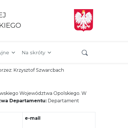
EJ
KIEGO
yjne
Na skróty
a przez: Krzysztof Szwarcbach
owskiego Województwa Opolskiego. W
zwa Departamentu:
Departament
e-mail