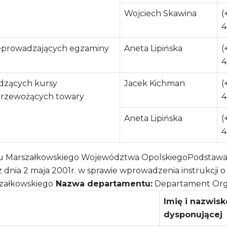
Wojciech Skawina
(
4
eprowadzających egzaminy
Aneta Lipińska
(
4
adzących kursy
Jacek Kichman
(
 przewożących towary
4
Aneta Lipińska
(
4
 Marszałkowskiego Województwa OpolskiegoPodstawa p
ia 2 maja 2001r. w sprawie wprowadzenia instrukcji o org
załkowskiego
Nazwa departamentu:
Departament Orga
Imię i nazwis
dysponującej