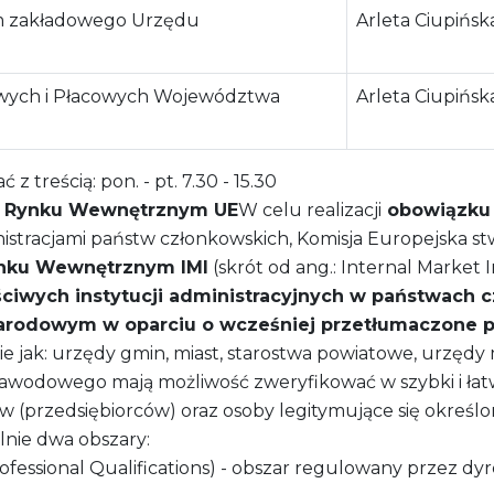
um zakładowego Urzędu
Arleta Ciupińsk
wych i Płacowych Województwa
Arleta Ciupińsk
 treścią: pon. - pt. 7.30 - 15.30
na Rynku Wewnętrznym UE
W celu realizacji
obowiązku w
stracjami państw członkowskich, Komisja Europejska st
ynku Wewnętrznym IMI
(skrót od ang.: Internal Market 
aściwych instytucji administracyjnych w państwach
narodowym w oparciu o wcześniej przetłumaczone p
akie jak: urzędy gmin, miast, starostwa powiatowe, urzęd
 zawodowego mają możliwość zweryfikować w szybki i 
przedsiębiorców) oraz osoby legitymujące się określon
lnie dwa obszary:
ofessional Qualifications) - obszar regulowany przez 