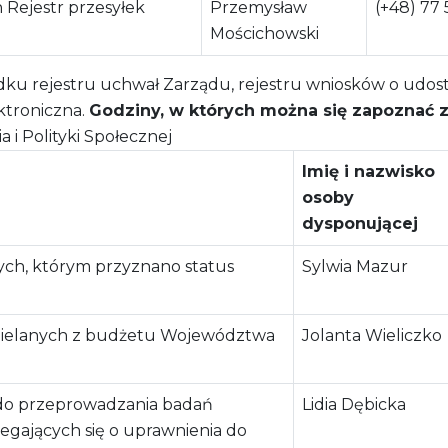
 Rejestr przesyłek
Przemysław
(+48) 77 
Mościchowski
ku rejestru uchwał Zarządu, rejestru wniosków o udostę
ktroniczna.
Godziny, w których można się zapoznać z 
i Polityki Społecznej
Imię i nazwisko
osoby
dysponującej
ych, którym przyznano status
Sylwia Mazur
zielanych z budżetu Województwa
Jolanta Wieliczko
 do przeprowadzania badań
Lidia Dębicka
iegających się o uprawnienia do