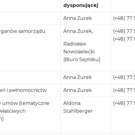
dysponującej
Anna Żurek
(+48) 77 
 organów samorządu
Anna Żurek,
(+48) 77 
(+48) 77 
Radosław
Nowosielecki
(Biuro Sejmiku)
Anna Żurek
(+48) 77 
eń i pełnomocnictw
Anna Żurek
(+48) 77 
w umów (tematyczne
Aldona
(+48) 77 
 właściwych
Stahlberger
h)