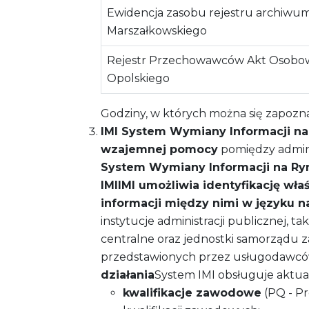
Ewidencja zasobu rejestru archiw
Marszałkowskiego
Rejestr Przechowawców Akt Osobo
Opolskiego
Godziny, w których można się zapoznać z
IMI System Wymiany Informacji 
wzajemnej pomocy
pomiędzy admini
System Wymiany Informacji na R
IMI
IMI umożliwia identyfikację wł
informacji między nimi w języku 
instytucje administracji publicznej, t
centralne oraz jednostki samorządu
przedstawionych przez usługodawców (
działania
System IMI obsługuje aktua
kwalifikacje zawodowe
(PQ - Pr