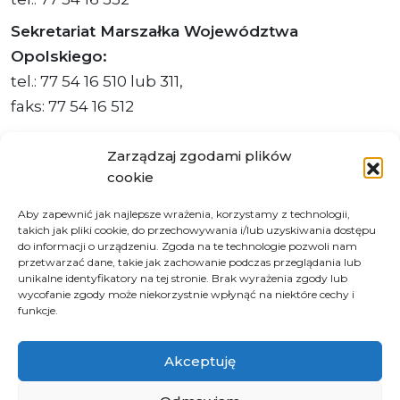
Sekretariat Marszałka Województwa
Opolskiego:
tel.: 77 54 16 510 lub 311,
faks: 77 54 16 512
Zarządzaj zgodami plików
cookie
Adres ePUAP Urzędu: /q877fxtk55/SkrytkaESP
Aby zapewnić jak najlepsze wrażenia, korzystamy z technologii,
Adres do e-Doręczeń
takich jak pliki cookie, do przechowywania i/lub uzyskiwania dostępu
Urzędu: AE:PL-66703-73759-IGTUV-14
do informacji o urządzeniu. Zgoda na te technologie pozwoli nam
przetwarzać dane, takie jak zachowanie podczas przeglądania lub
unikalne identyfikatory na tej stronie. Brak wyrażenia zgody lub
wycofanie zgody może niekorzystnie wpłynąć na niektóre cechy i
funkcje.
Polityka prywatności
Klauzula informacyjna RODO
Akceptuję
Deklaracja dostępności
Instrukcja obsługi BIP