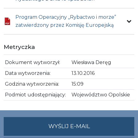
Program Operacyjny „Rybactwo i morze”
zatwierdzony przez Komisję Europejską
Metryczka
Dokument wytworzył:
Wiesława Deręg
Data wytworzenia:
13.10.2016
Godzina wytworzenia:
15:09
Podmiot udostępniający:
Województwo Opolskie
NA
WYŚLIJ E-MAIL
ADRES