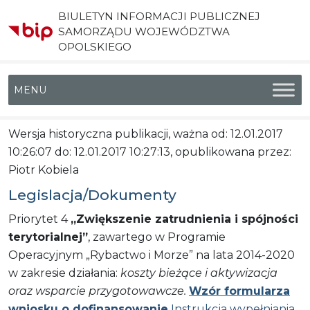
BIULETYN INFORMACJI PUBLICZNEJ
SAMORZĄDU WOJEWÓDZTWA
OPOLSKIEGO
Menu główne
Wersja historyczna publikacji, ważna od: 12.01.2017
10:26:07 do: 12.01.2017 10:27:13, opublikowana przez:
Piotr Kobiela
Legislacja/Dokumenty
Priorytet 4
„Zwiększenie zatrudnienia i spójności
terytorialnej”
, zawartego w Programie
Operacyjnym „Rybactwo i Morze” na lata 2014-2020
w zakresie działania:
koszty bieżące i aktywizacja
oraz wsparcie przygotowawcze.
Wzór formularza
wniosku o dofinansowanie
Instrukcja wypełniania