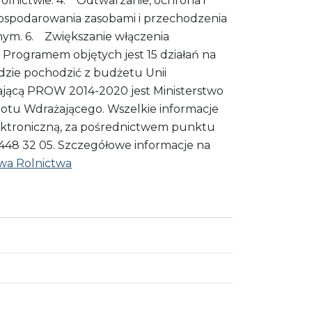
olnictwie. 4. Odtwarzanie, ochrona i
ospodarowania zasobami i przechodzenia
nym. 6. Zwiększanie włączenia
Programem objętych jest 15 działań na
ędzie pochodzić z budżetu Unii
zającą PROW 2014-2020 jest Ministerstwo
otu Wdrażającego. Wszelkie informacje
ektroniczną, za pośrednictwem punktu
448 32 05. Szczegółowe informacje na
wa Rolnictwa