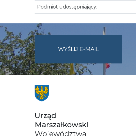
Podmiot udostępniający:
NA
WYŚLIJ E-MAIL
ADRES
UMWO@OPOL
Urząd
Marszałkowski
Województwa