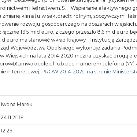
a żywnościowego i promowanie zarządzania ryzykiem w r
olnictwem i leśnictwem. 5. Wspieranie efektywnego g
a zmianę klimatu w sektorach: rolnym, spożywczym i leś
mowanie rozwoju gospodarczego na obszarach wiejskich. 
ć łącznie 13,5 mld euro, z czego przeszło 8,6 mld euro b
mld euro ma stanowić wkład krajowy. Instytucją Zarząd
orząd Województwa Opolskiego wykonuje zadania Podmi
 Wiejskich na lata 2014-2020 można uzyskać drogą el
fo.prow@umwo.opole.pl lub pod numerem telefonu (77) 
nie internetowej:
PROW 2014-2020 na stronie Ministerst
Iwona Marek
24.11.2016
12:29