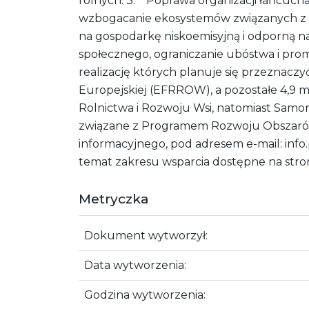
rolnych. 3. Poprawa organizacji łańcuch
wzbogacanie ekosystemów związanych z r
na gospodarkę niskoemisyjną i odporną n
społecznego, ograniczanie ubóstwa i pro
realizację których planuje się przeznaczy
Europejskiej (EFRROW), a pozostałe 4,9 
Rolnictwa i Rozwoju Wsi, natomiast Sam
związane z Programem Rozwoju Obszarów
informacyjnego, pod adresem e-mail: in
temat zakresu wsparcia dostępne na stro
Metryczka
Dokument wytworzył:
Data wytworzenia:
Godzina wytworzenia: