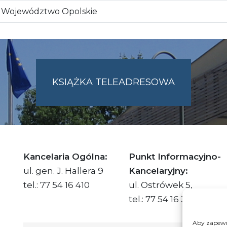
Województwo Opolskie
KSIĄŻKA TELEADRESOWA
SKIE.PL
Kancelaria Ogólna:
Punkt Informacyjno-
ul. gen. J. Hallera 9
Kancelaryjny:
tel.: 77 54 16 410
ul. Ostrówek 5,
tel.: 77 54 16 332
Aby zapewni