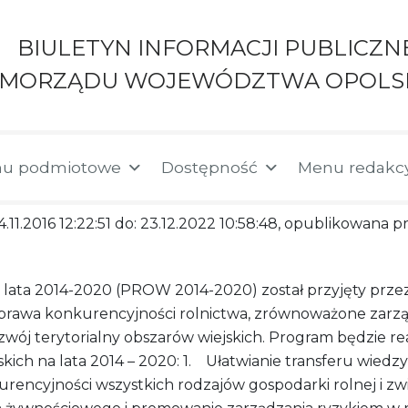
BIULETYN INFORMACJI PUBLICZN
AMORZĄDU WOJEWÓDZTWA OPOLS
u podmiotowe
Dostępność
Menu redakc
4.11.2016 12:22:51 do: 23.12.2022 10:58:48, opublikowana 
ata 2014-2020 (PROW 2014-2020) został przyjęty przez
rawa konkurencyjności rolnictwa, zrównoważone zarządz
zwój terytorialny obszarów wiejskich. Program będzie r
kich na lata 2014 – 2020: 1. Ułatwianie transferu wiedzy i
urencyjności wszystkich rodzajów gospodarki rolnej i z