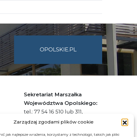
OPOLSKIE.PL
Sekretariat Marszałka
Województwa Opolskiego:
tel.: 77 54 16 510 lub 311,
faks: 77 54 16 512
Zarządzaj zgodami plików cookie
ć jak najlepsze wrażenia, korzystamy z technologii, takich jak pliki