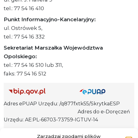
tel.: 77 54 16 410
Punkt Informacyjno-Kancelaryjny:
ul. Ostrówek 5,
tel.: 77 54 16 332
Sekretariat Marszałka Województwa
Opolskiego:
tel.: 77 54 16 510 lub 311,
faks: 77 54 16 512
Adres ePUAP Urzędu: /q877fxtk55/SkrytkaESP
Adres do e-Doręczeń
Urzędu: AE:PL-66703-73759-IGTUV-14
Zarządzaj zgodami plików