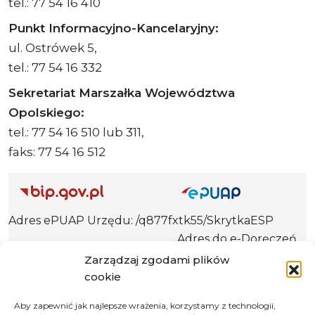
tel.: 77 54 16 410
Punkt Informacyjno-Kancelaryjny:
ul. Ostrówek 5,
tel.: 77 54 16 332
Sekretariat Marszałka Województwa
Opolskiego:
tel.: 77 54 16 510 lub 311,
faks: 77 54 16 512
Adres ePUAP Urzędu: /q877fxtk55/SkrytkaESP
Adres do e-Doręczeń
Urzędu: AE:PL-66703-73759-IGTUV-14
Zarządzaj zgodami plików
cookie
Aby zapewnić jak najlepsze wrażenia, korzystamy z technologii,