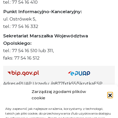
tel.: 77 54 16 410
Punkt Informacyjno-Kancelaryjny:
ul. Ostrówek 5,
tel.: 77 54 16 332
Sekretariat Marszałka Województwa
Opolskiego:
tel.: 77 54 16 510 lub 311,
faks: 77 54 16 512
Adres ePUAP Urzędu: /q877fxtk55/SkrytkaESP
Adres do e-Doręczeń
Zarządzaj zgodami plików
Urzędu: AE:PL-66703-73759-IGTUV-14
cookie
Aby zapewnić jak najlepsze wrażenia, korzystamy z technologii,
takich jak pliki cookie, do przechowywania i/lub uzyskiwania dostępu