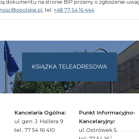
 dokumentu na stronie BIP prosimy o zgłoszenie uwag
nosc@opolskie.pl
, tel.
+48 77 54 16 444
.
KSIĄŻKA TELEADRESOWA
SKIE.PL
Kancelaria Ogólna:
Punkt Informacyjno-
ul. gen. J. Hallera 9
Kancelaryjny:
tel.: 77 54 16 410
ul. Ostrówek 5,
tel.: 77 54 16 332