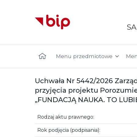
S
Menu główne
Menu przedmiotowe
Men
Uchwała Nr 5442/2026 Zarzą
przyjęcia projektu Porozum
„FUNDACJĄ NAUKA. TO LUBIĘ
Rodzaj aktu prawnego:
Rok podjęcia (podpisania):