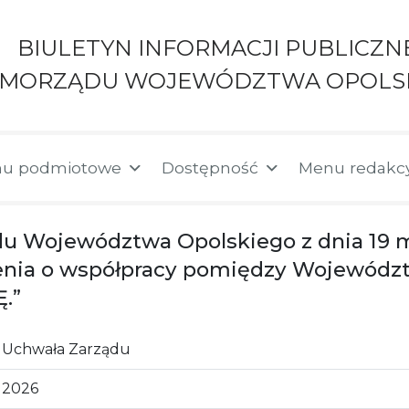
BIULETYN INFORMACJI PUBLICZN
AMORZĄDU WOJEWÓDZTWA OPOLS
u podmiotowe
Dostępność
Menu redakc
du Województwa Opolskiego z dnia 19 m
ienia o współpracy pomiędzy Wojewódz
.”
Uchwała Zarządu
2026