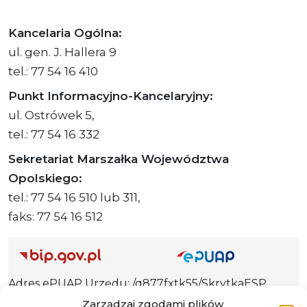
Kancelaria Ogólna:
ul. gen. J. Hallera 9
tel.: 77 54 16 410
Punkt Informacyjno-Kancelaryjny:
ul. Ostrówek 5,
tel.: 77 54 16 332
Sekretariat Marszałka Województwa
Opolskiego:
tel.: 77 54 16 510 lub 311,
faks: 77 54 16 512
Adres ePUAP Urzędu: /q877fxtk55/SkrytkaESP
Adres do e-Doręczeń
Zarządzaj zgodami plików