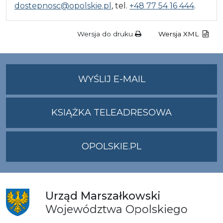
dostepnosc@opolskie.pl
, tel.
+48 77 54 16 444
.
Wersja do druku
Wersja XML
NA
WYŚLIJ E-MAIL
ADRES
UMWO@OPOLSKI
KSIĄŻKA TELEADRESOWA
OPOLSKIE.PL
Urząd
Marszałkowski
Województwa
Opolskiego