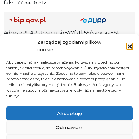
faks: 77 54 16 512
Adres ePUAP Urzędu: /q877fxtk55/SkrytkaESP
Adres do e-Doręczeń
Zarządzaj zgodami plików
Urzędu: AE:PL-66703-73759-IGTUV-14
cookie
Aby zapewnić jak najlepsze wrażenia, korzystamy z technologii,
takich jak pliki cookie, do przechowywania i/lub uzyskiwania dostępu
do informacji o urządzeniu. Zgoda na te technologie pozwoli nam
Polityka prywatności
przetwarzać dane, takie jak zachowanie podczas przeglądania lub
unikalne identyfikatory na tej stronie. Brak wyrażenia zgody lub
Klauzula informacyjna RODO
wycofanie zgody może niekorzystnie wpłynąć na niektóre cechy i
Deklaracja dostępności
funkcje.
Instrukcja obsługi BIP
Akceptuję
© 2026 Samorząd Województwa Opolskiego
Odmawiam