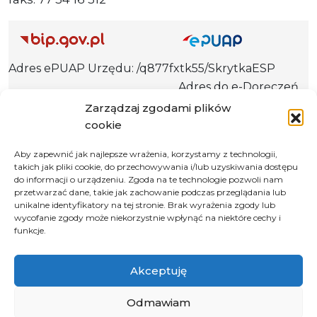
Adres ePUAP Urzędu: /q877fxtk55/SkrytkaESP
Adres do e-Doręczeń
Urzędu: AE:PL-66703-73759-IGTUV-14
Zarządzaj zgodami plików
cookie
Aby zapewnić jak najlepsze wrażenia, korzystamy z technologii,
takich jak pliki cookie, do przechowywania i/lub uzyskiwania dostępu
Polityka prywatności
do informacji o urządzeniu. Zgoda na te technologie pozwoli nam
Klauzula informacyjna RODO
przetwarzać dane, takie jak zachowanie podczas przeglądania lub
unikalne identyfikatory na tej stronie. Brak wyrażenia zgody lub
Deklaracja dostępności
wycofanie zgody może niekorzystnie wpłynąć na niektóre cechy i
funkcje.
Instrukcja obsługi BIP
© 2026 Samorząd Województwa Opolskiego
Akceptuję
Odmawiam