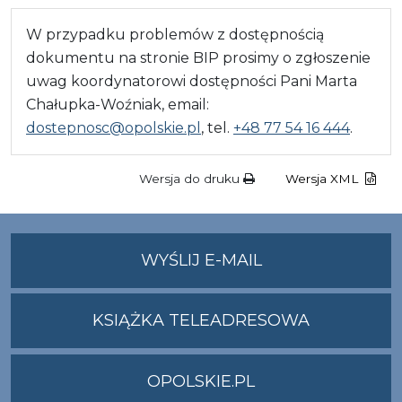
W przypadku problemów z dostępnością
dokumentu na stronie BIP prosimy o zgłoszenie
uwag koordynatorowi dostępności Pani Marta
Chałupka-Woźniak, email:
dostepnosc@opolskie.pl
, tel.
+48 77 54 16 444
.
Wersja do druku
Wersja XML
NA
WYŚLIJ E-MAIL
ADRES
UMWO@OPOLSKI
KSIĄŻKA TELEADRESOWA
OPOLSKIE.PL