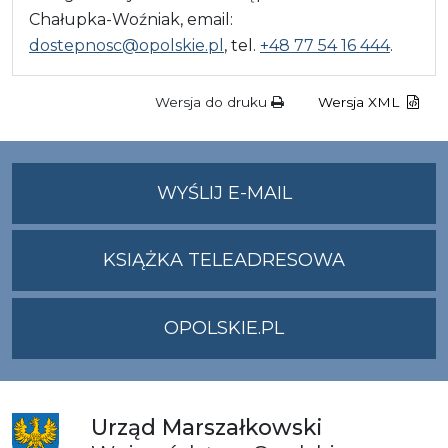
Chałupka-Woźniak, email:
dostepnosc@opolskie.pl
, tel.
+48 77 54 16 444
.
Wersja do druku
Wersja XML
NA
WYŚLIJ E-MAIL
ADRES
UMWO@OPOLSKI
KSIĄŻKA TELEADRESOWA
OPOLSKIE.PL
Urząd
Marszałkowski