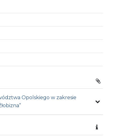
ewództwa Opolskiego w zakresie
Żłobizna”