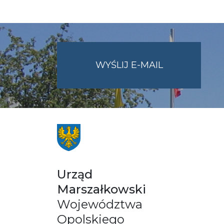
NA
WYŚLIJ E-MAIL
ADRES
UMWO@OPOL
Urząd
Marszałkowski
Województwa
Opolskiego