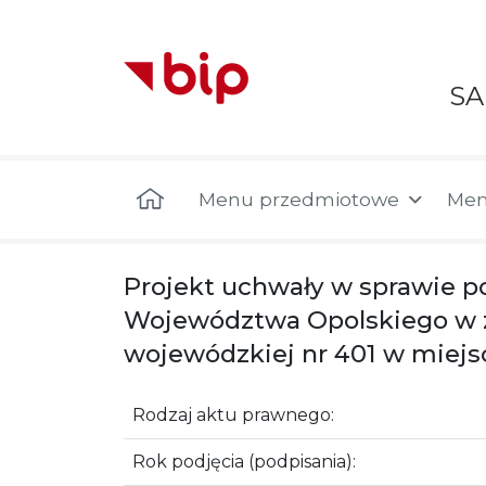
S
Menu główne
Menu przedmiotowe
Men
Projekt uchwały w sprawie po
Województwa Opolskiego w za
wojewódzkiej nr 401 w miejs
Rodzaj aktu prawnego:
Rok podjęcia (podpisania):