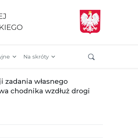
EJ
KIEGO
yjne
Na skróty
ji zadania własnego
owa chodnika wzdłuż drogi