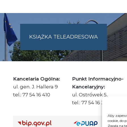
KSIĄŻKA TELEADRESOWA
SKIE.PL
Kancelaria Ogólna:
Punkt Informacyjno-
ul. gen. J. Hallera 9
Kancelaryjny:
tel.: 77 54 16 410
ul. Ostrówek 5,
tel.: 77 54 16 332
Aby zapewni
cookie, do 
Adre
Zgoda na te