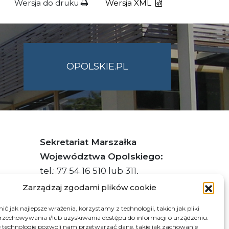
Wersja do druku
Wersja XML
OPOLSKIE.PL
Sekretariat Marszałka
Województwa Opolskiego:
tel.: 77 54 16 510 lub 311,
faks: 77 54 16 512
Zarządzaj zgodami plików cookie
ć jak najlepsze wrażenia, korzystamy z technologii, takich jak pliki
przechowywania i/lub uzyskiwania dostępu do informacji o urządzeniu.
s ePUAP Urzędu: /q877fxtk55/SkrytkaESP
 technologie pozwoli nam przetwarzać dane, takie jak zachowanie