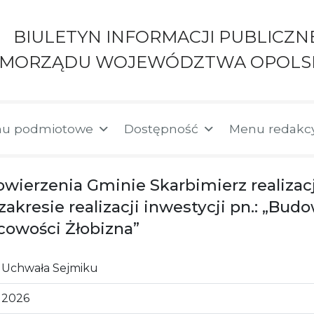
BIULETYN INFORMACJI PUBLICZN
AMORZĄDU WOJEWÓDZTWA OPOLS
u podmiotowe
Dostępność
Menu redakc
wierzenia Gminie Skarbimierz realizac
kresie realizacji inwestycji pn.: „Bud
cowości Żłobizna”
Uchwała Sejmiku
2026