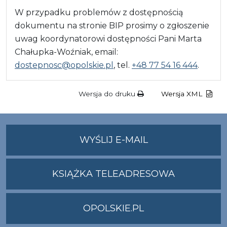
W przypadku problemów z dostępnością
dokumentu na stronie BIP prosimy o zgłoszenie
uwag koordynatorowi dostępności Pani Marta
Chałupka-Woźniak, email:
dostepnosc@opolskie.pl
, tel.
+48 77 54 16 444
.
Wersja do druku
Wersja XML
NA
WYŚLIJ E-MAIL
ADRES
UMWO@OPOLSKI
KSIĄŻKA TELEADRESOWA
OPOLSKIE.PL