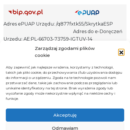
Adres ePUAP Urzędu: /q877fxtk55/SkrytkaESP
Adres do e-Doręczeń
Urzędu: AE:PL-66703-73759-IGTUV-14
Zarządzaj zgodami plików
cookie
Polityka prywatności
Aby zapewnić jak najlepsze wrażenia, korzystamy z technologii,
takich jak pliki cookie, do przechowywania i/lub uzyskiwania dostępu
Klauzula informacyjna RODO
do informacji o urządzeniu. Zgoda na te technologie pozwoli nam
Deklaracja dostępności
przetwarzać dane, takie jak zachowanie podczas przeglądania lub
unikalne identyfikatory na tej stronie. Brak wyrażenia zgody lub
Instrukcja obsługi BIP
wycofanie zgody może niekorzystnie wpłynąć na niektóre cechy i
funkcje.
© 2026 Samorząd Województwa Opolskiego
Akceptuję
Odmawiam