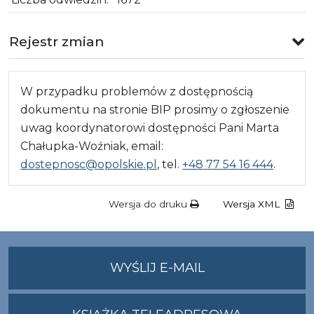
Rejestr zmian
W przypadku problemów z dostępnością
dokumentu na stronie BIP prosimy o zgłoszenie
uwag koordynatorowi dostępności Pani Marta
Chałupka-Woźniak, email:
dostepnosc@opolskie.pl
, tel.
+48 77 54 16 444
.
Wersja do druku
Wersja XML
NA
WYŚLIJ E-MAIL
ADRES
UMWO@OPOLSKI