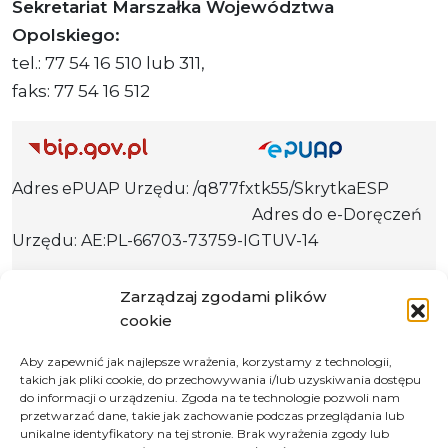
Sekretariat Marszałka Województwa
Opolskiego:
tel.: 77 54 16 510 lub 311,
faks: 77 54 16 512
Adres ePUAP Urzędu: /q877fxtk55/SkrytkaESP
Adres do e-Doręczeń
Urzędu: AE:PL-66703-73759-IGTUV-14
Zarządzaj zgodami plików
cookie
Polityka prywatności
Klauzula informacyjna RODO
Aby zapewnić jak najlepsze wrażenia, korzystamy z technologii,
takich jak pliki cookie, do przechowywania i/lub uzyskiwania dostępu
Deklaracja dostępności
do informacji o urządzeniu. Zgoda na te technologie pozwoli nam
przetwarzać dane, takie jak zachowanie podczas przeglądania lub
Instrukcja obsługi BIP
unikalne identyfikatory na tej stronie. Brak wyrażenia zgody lub