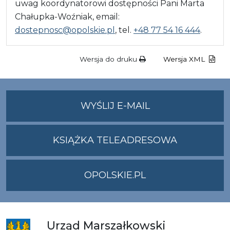
uwag koordynatorowi dostępności Pani Marta
Chałupka-Woźniak, email:
dostepnosc@opolskie.pl
, tel.
+48 77 54 16 444
.
Wersja do druku
Wersja XML
NA
WYŚLIJ E-MAIL
ADRES
UMWO@OPOLSKI
KSIĄŻKA TELEADRESOWA
OPOLSKIE.PL
Urząd
Marszałkowski