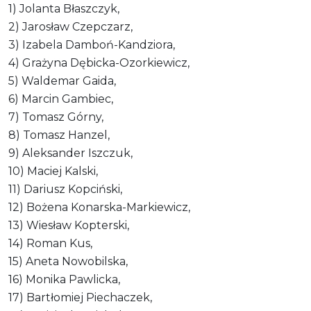
1) Jolanta Błaszczyk,
2) Jarosław Czepczarz,
3) Izabela Damboń-Kandziora,
4) Grażyna Dębicka-Ozorkiewicz,
5) Waldemar Gaida,
6) Marcin Gambiec,
7) Tomasz Górny,
8) Tomasz Hanzel,
9) Aleksander Iszczuk,
10) Maciej Kalski,
11) Dariusz Kopciński,
12) Bożena Konarska-Markiewicz,
13) Wiesław Kopterski,
14) Roman Kus,
15) Aneta Nowobilska,
16) Monika Pawlicka,
17) Bartłomiej Piechaczek,