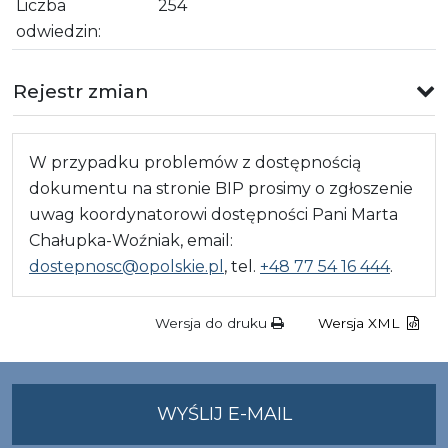
Liczba
254
odwiedzin:
Rejestr zmian
W przypadku problemów z dostępnością
dokumentu na stronie BIP prosimy o zgłoszenie
uwag koordynatorowi dostępności Pani Marta
Chałupka-Woźniak, email:
dostepnosc@opolskie.pl
, tel.
+48 77 54 16 444
.
Wersja do druku
Wersja XML
NA
WYŚLIJ E-MAIL
ADRES