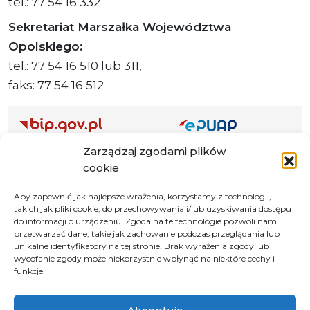
tel.: 77 54 16 332
Sekretariat Marszałka Województwa
Opolskiego:
tel.: 77 54 16 510 lub 311,
faks: 77 54 16 512
Zarządzaj zgodami plików
Adres ePUAP Urzędu: /q877fxtk55/SkrytkaESP
cookie
Adres do e-Doręczeń
Urzędu: AE:PL-66703-73759-IGTUV-14
Aby zapewnić jak najlepsze wrażenia, korzystamy z technologii,
takich jak pliki cookie, do przechowywania i/lub uzyskiwania dostępu
do informacji o urządzeniu. Zgoda na te technologie pozwoli nam
przetwarzać dane, takie jak zachowanie podczas przeglądania lub
unikalne identyfikatory na tej stronie. Brak wyrażenia zgody lub
Polityka prywatności
wycofanie zgody może niekorzystnie wpłynąć na niektóre cechy i
Klauzula informacyjna RODO
funkcje.
Deklaracja dostępności