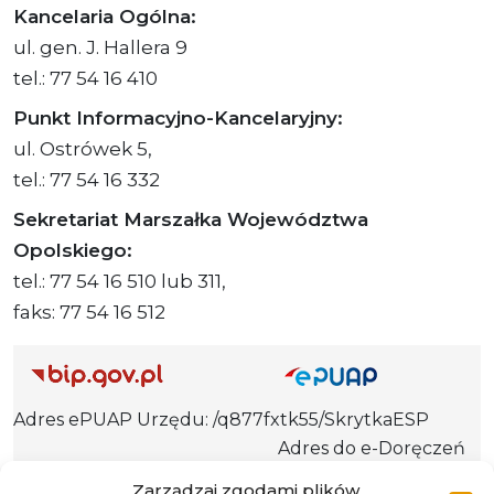
Kancelaria Ogólna:
ul. gen. J. Hallera 9
tel.: 77 54 16 410
Punkt Informacyjno-Kancelaryjny:
ul. Ostrówek 5,
tel.: 77 54 16 332
Sekretariat Marszałka Województwa
Opolskiego:
tel.: 77 54 16 510 lub 311,
faks: 77 54 16 512
Adres ePUAP Urzędu: /q877fxtk55/SkrytkaESP
Adres do e-Doręczeń
Urzędu: AE:PL-66703-73759-IGTUV-14
Zarządzaj zgodami plików