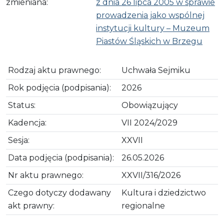
zmieniana:
z dnia 26 lipca 2005 w sprawie
prowadzenia jako wspólnej
instytucji kultury – Muzeum
Piastów Śląskich w Brzegu
Rodzaj aktu prawnego:
Uchwała Sejmiku
Rok podjęcia (podpisania):
2026
Status:
Obowiązujący
Kadencja:
VII 2024/2029
Sesja:
XXVII
Data podjęcia (podpisania):
26.05.2026
Nr aktu prawnego:
XXVII/316/2026
Czego dotyczy dodawany
Kultura i dziedzictwo
akt prawny:
regionalne