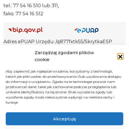
tel.: 77 54 16 510 lub 311,
faks: 77 54 16 512
Adres ePUAP Urzędu: /q877fxtk55/SkrytkaESP
Adres do e-Doręczeń
Zarządzaj zgodami plików
Urzędu: AE:PL-66703-73759-IGTUV-14
cookie
Aby zapewnić jak najlepsze wrażenia, korzystamy z technologii,
takich jak pliki cookie, do przechowywania i/lub uzyskiwania dostępu
do informacji o urządzeniu. Zgoda na te technologie pozwoli nam
Polityka prywatności
przetwarzać dane, takie jak zachowanie podczas przeglądania lub
Klauzula informacyjna RODO
unikalne identyfikatory na tej stronie. Brak wyrażenia zgody lub
wycofanie zgody może niekorzystnie wpłynąć na niektóre cechy i
Deklaracja dostępności
funkcje.
Instrukcja obsługi BIP
Akceptuję
© 2026 Samorząd Województwa Opolskiego