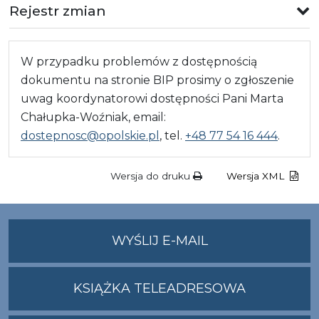
Rejestr zmian
W przypadku problemów z dostępnością
dokumentu na stronie BIP prosimy o zgłoszenie
uwag koordynatorowi dostępności Pani Marta
Chałupka-Woźniak, email:
dostepnosc@opolskie.pl
, tel.
+48 77 54 16 444
.
Wersja do druku
Wersja XML
NA
WYŚLIJ E-MAIL
ADRES
UMWO@OPOLSKI
KSIĄŻKA TELEADRESOWA