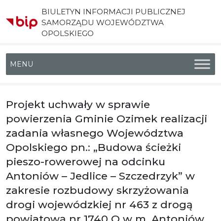
BIULETYN INFORMACJI PUBLICZNEJ
SAMORZĄDU WOJEWÓDZTWA
OPOLSKIEGO
Menu główne
Projekt uchwały w sprawie
powierzenia Gminie Ozimek realizacji
zadania własnego Województwa
Opolskiego pn.: „Budowa ścieżki
pieszo-rowerowej na odcinku
Antoniów – Jedlice – Szczedrzyk” w
zakresie rozbudowy skrzyżowania
drogi wojewódzkiej nr 463 z drogą
powiatową nr 1740 O w m. Antoniów