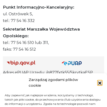
Punkt Informacyjno-Kancelaryjny:
ul. Ostrówek 5,
tel.: 77 54 16 332
Sekretariat Marszałka Województwa
Opolskiego:
tel.: 77 54 16 510 lub 311,
faks: 77 54 16 512
Adres ePUAP Urzędu: /q877fxtk55/SkrytkaESP
Adres do e-Doręczeń
Zarządzaj zgodami plików
Urzędu: AE:PL-66703-73759-IGTUV-14
cookie
Aby zapewnić jak najlepsze wrażenia, korzystamy z technologii,
takich jak pliki cookie, do przechowywania i/lub uzyskiwania dostępu
do informacji o urządzeniu. Zgoda na te technologie pozwoli nam
Polityka prywatności