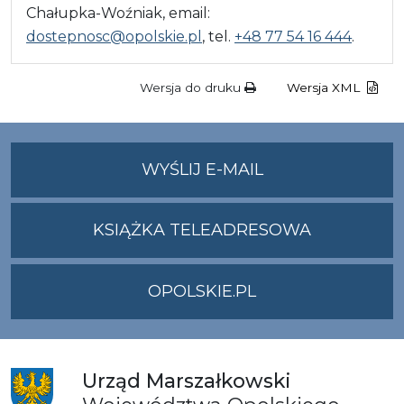
Chałupka-Woźniak, email:
dostepnosc@opolskie.pl
, tel.
+48 77 54 16 444
.
Wersja do druku
Wersja XML
NA
WYŚLIJ E-MAIL
ADRES
UMWO@OPOLSKI
KSIĄŻKA TELEADRESOWA
OPOLSKIE.PL
Urząd
Marszałkowski