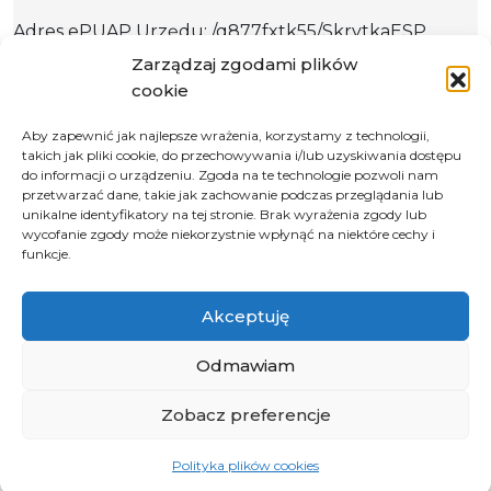
Adres ePUAP Urzędu: /q877fxtk55/SkrytkaESP
Adres do e-Doręczeń
Zarządzaj zgodami plików
Urzędu: AE:PL-66703-73759-IGTUV-14
cookie
Aby zapewnić jak najlepsze wrażenia, korzystamy z technologii,
takich jak pliki cookie, do przechowywania i/lub uzyskiwania dostępu
do informacji o urządzeniu. Zgoda na te technologie pozwoli nam
Polityka prywatności
przetwarzać dane, takie jak zachowanie podczas przeglądania lub
unikalne identyfikatory na tej stronie. Brak wyrażenia zgody lub
Klauzula informacyjna RODO
wycofanie zgody może niekorzystnie wpłynąć na niektóre cechy i
Deklaracja dostępności
funkcje.
Instrukcja obsługi BIP
Akceptuję
© 2026 Samorząd Województwa Opolskiego
Odmawiam
Zobacz preferencje
Polityka plików cookies