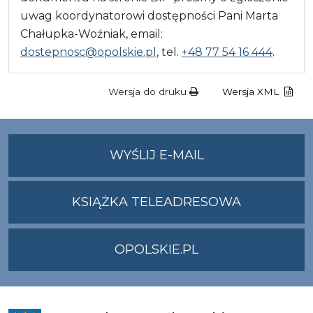
uwag koordynatorowi dostępności Pani Marta
Chałupka-Woźniak, email:
dostepnosc@opolskie.pl
, tel.
+48 77 54 16 444
.
Wersja do druku
Wersja XML
NA
WYŚLIJ E-MAIL
ADRES
UMWO@OPOLSKI
KSIĄŻKA TELEADRESOWA
OPOLSKIE.PL