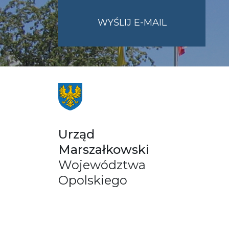
NA
WYŚLIJ E-MAIL
ADRES
UMWO@OPOL
Urząd
Marszałkowski
Województwa
Opolskiego