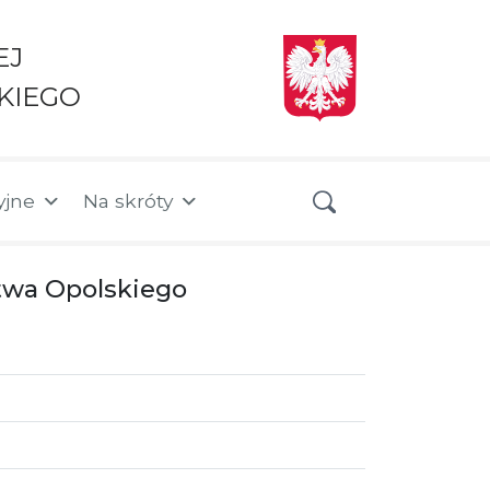
EJ
KIEGO
yjne
Na skróty
twa Opolskiego