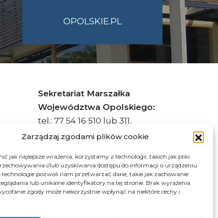
OPOLSKIE.PL
Sekretariat Marszałka
Województwa Opolskiego:
tel.: 77 54 16 510 lub 311,
faks: 77 54 16 512
Zarządzaj zgodami plików cookie
ć jak najlepsze wrażenia, korzystamy z technologii, takich jak pliki
przechowywania i/lub uzyskiwania dostępu do informacji o urządzeniu.
s ePUAP Urzędu: /q877fxtk55/SkrytkaESP
 technologie pozwoli nam przetwarzać dane, takie jak zachowanie
eglądania lub unikalne identyfikatory na tej stronie. Brak wyrażenia
:PL-66703-73759-IGTUV-14
ycofanie zgody może niekorzystnie wpłynąć na niektóre cechy i