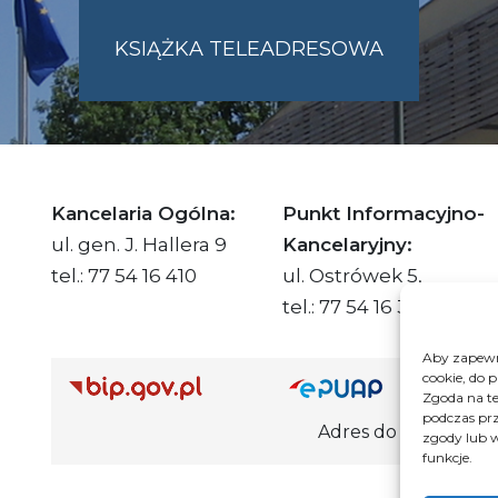
KSIĄŻKA TELEADRESOWA
SKIE.PL
Kancelaria Ogólna:
Punkt Informacyjno-
ul. gen. J. Hallera 9
Kancelaryjny:
tel.: 77 54 16 410
ul. Ostrówek 5,
tel.: 77 54 16 332
Aby zapewni
cookie, do 
Adre
Zgoda na te
podczas prz
Adres do e-Doręczeń Urzędu: AE
zgody lub w
funkcje.