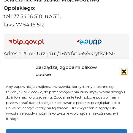
Opolskiego:
tel.: 77 54 16 510 lub 311,
faks: 77 54 16 512
Adres ePUAP Urzędu: /q877fxtk55/SkrytkaESP
Adres do e-Doręczeń
Zarządzaj zgodami plików
Urzędu: AE:PL-66703-73759-IGTUV-14
cookie
Aby zapewnić jak najlepsze wrażenia, korzystamy z technologii,
takich jak pliki cookie, do przechowywania i/lub uzyskiwania dostępu
Polityka prywatności
do informacji o urządzeniu. Zgoda na te technologie pozwoli nam
przetwarzać dane, takie jak zachowanie podczas przeglądania lub
Klauzula informacyjna RODO
unikalne identyfikatory na tej stronie. Brak wyrażenia zgody lub
Deklaracja dostępności
wycofanie zgody może niekorzystnie wpłynąć na niektóre cechy i
funkcje.
Instrukcja obsługi BIP