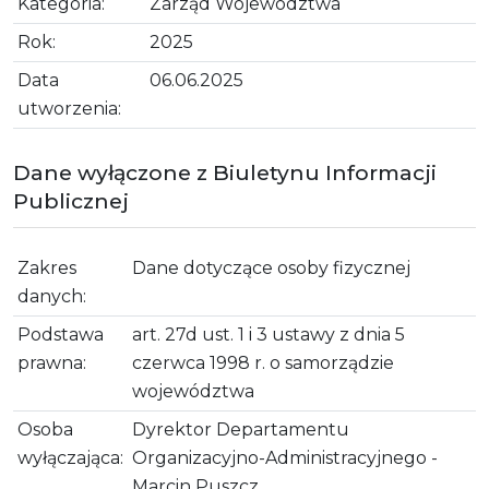
Kategoria:
Zarząd Województwa
Rok:
2025
Data
06.06.2025
utworzenia:
Dane wyłączone z Biuletynu Informacji
Publicznej
Zakres
Dane dotyczące osoby fizycznej
danych:
Podstawa
art. 27d ust. 1 i 3 ustawy z dnia 5
prawna:
czerwca 1998 r. o samorządzie
województwa
Osoba
Dyrektor Departamentu
wyłączająca:
Organizacyjno-Administracyjnego -
Marcin Puszcz