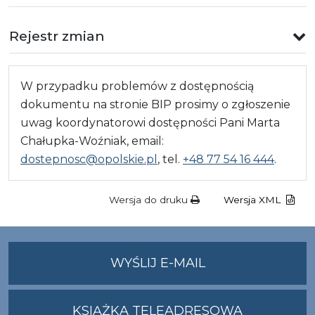
Rejestr zmian
W przypadku problemów z dostępnością
dokumentu na stronie BIP prosimy o zgłoszenie
uwag koordynatorowi dostępności Pani Marta
Chałupka-Woźniak, email:
dostepnosc@opolskie.pl
, tel.
+48 77 54 16 444
.
Wersja do druku
Wersja XML
NA
WYŚLIJ E-MAIL
ADRES
UMWO@OPOLSKI
KSIĄŻKA TELEADRESOWA