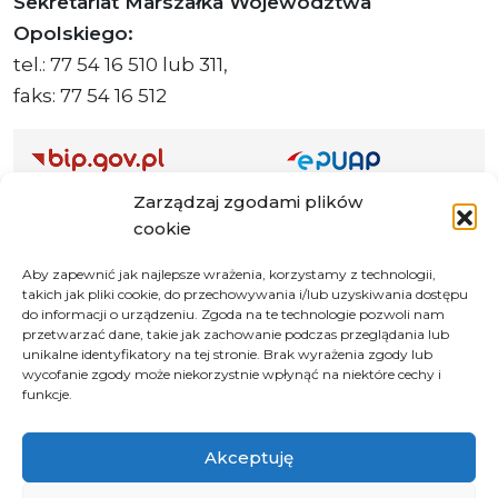
Sekretariat Marszałka Województwa
Opolskiego:
tel.: 77 54 16 510 lub 311,
faks: 77 54 16 512
Zarządzaj zgodami plików
Adres ePUAP Urzędu: /q877fxtk55/SkrytkaESP
cookie
Adres do e-Doręczeń
Urzędu: AE:PL-66703-73759-IGTUV-14
Aby zapewnić jak najlepsze wrażenia, korzystamy z technologii,
takich jak pliki cookie, do przechowywania i/lub uzyskiwania dostępu
do informacji o urządzeniu. Zgoda na te technologie pozwoli nam
przetwarzać dane, takie jak zachowanie podczas przeglądania lub
unikalne identyfikatory na tej stronie. Brak wyrażenia zgody lub
Polityka prywatności
wycofanie zgody może niekorzystnie wpłynąć na niektóre cechy i
Klauzula informacyjna RODO
funkcje.
Deklaracja dostępności
Akceptuję
Instrukcja obsługi BIP