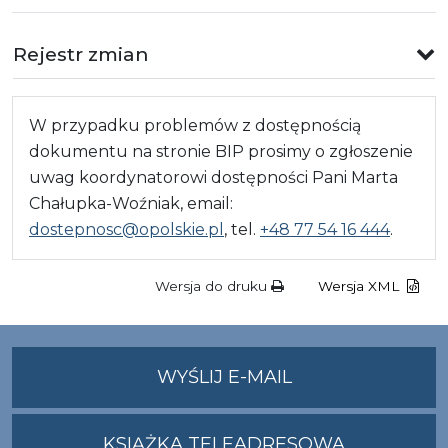
Rejestr zmian
W przypadku problemów z dostępnością
dokumentu na stronie BIP prosimy o zgłoszenie
uwag koordynatorowi dostępności Pani Marta
Chałupka-Woźniak, email:
dostepnosc@opolskie.pl
, tel.
+48 77 54 16 444
.
Wersja do druku
Wersja XML
NA
WYŚLIJ E-MAIL
ADRES
UMWO@OPOLSKI
KSIĄŻKA TELEADRESOWA