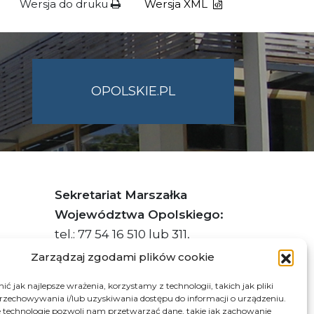
Wersja do druku
Wersja XML
OPOLSKIE.PL
Sekretariat Marszałka
Województwa Opolskiego:
tel.: 77 54 16 510 lub 311,
faks: 77 54 16 512
Zarządzaj zgodami plików cookie
ć jak najlepsze wrażenia, korzystamy z technologii, takich jak pliki
przechowywania i/lub uzyskiwania dostępu do informacji o urządzeniu.
s ePUAP Urzędu: /q877fxtk55/SkrytkaESP
 technologie pozwoli nam przetwarzać dane, takie jak zachowanie