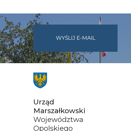
NA
WYŚLIJ E-MAIL
ADRES
UMWO@OPOL
Urząd
Marszałkowski
Województwa
Opolskiego