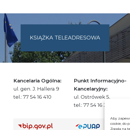
KSIĄŻKA TELEADRESOWA
SKIE.PL
Kancelaria Ogólna:
Punkt Informacyjno-
ul. gen. J. Hallera 9
Kancelaryjny:
tel.: 77 54 16 410
ul. Ostrówek 5,
tel.: 77 54 16 332
Aby zapewni
cookie, do 
Adre
Zgoda na te